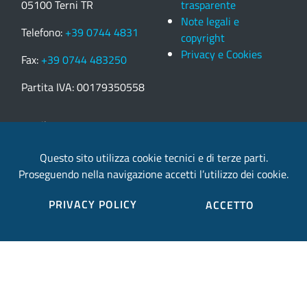
05100 Terni TR
trasparente
Note legali e
Telefono:
+39 0744 4831
copyright
Privacy e Cookies
Fax:
+39 0744 483250
Partita IVA: 00179350558
email:
provincia.terni@postacert.umbria.it
Questo sito utilizza cookie tecnici e di terze parti.
Proseguendo nella navigazione accetti l’utilizzo dei cookie.
Credits
PRIVACY POLICY
ACCETTO
Sito web realizzato in collaborazione con
Gruppo
Finmatica
Elenco completo credits