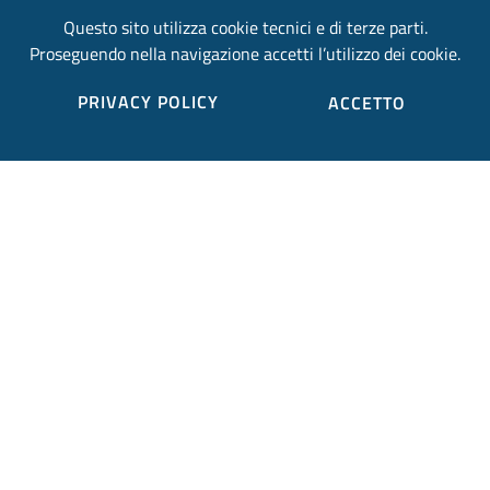
Privacy e Cookies
Fax:
+39 0744 483250
Questo sito utilizza cookie tecnici e di terze parti.
Proseguendo nella navigazione accetti l’utilizzo dei cookie.
Partita IVA: 00179350558
PRIVACY POLICY
ACCETTO
email:
provincia.terni@postacert.umbria.it
Credits
Sito web realizzato in collaborazione con
Gruppo
Finmatica
Elenco completo credits