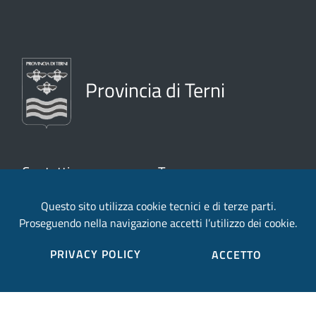
Provincia di Terni
Contatti
Trasparenza
Questo sito utilizza cookie tecnici e di terze parti.
Viale della Stazione 1,
Amministrazione
Proseguendo nella navigazione accetti l’utilizzo dei cookie.
05100 Terni TR
trasparente
Note legali e
PRIVACY POLICY
ACCETTO
Telefono:
+39 0744 4831
copyright
Privacy e Cookies
Fax:
+39 0744 483250
Partita IVA: 00179350558