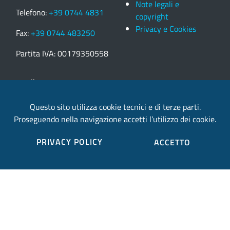
Note legali e
Telefono:
+39 0744 4831
copyright
Privacy e Cookies
Fax:
+39 0744 483250
Partita IVA: 00179350558
email:
provincia.terni@postacert.umbria.it
Questo sito utilizza cookie tecnici e di terze parti.
Proseguendo nella navigazione accetti l’utilizzo dei cookie.
Credits
PRIVACY POLICY
ACCETTO
Sito web realizzato in collaborazione con
Gruppo
Finmatica
Elenco completo credits