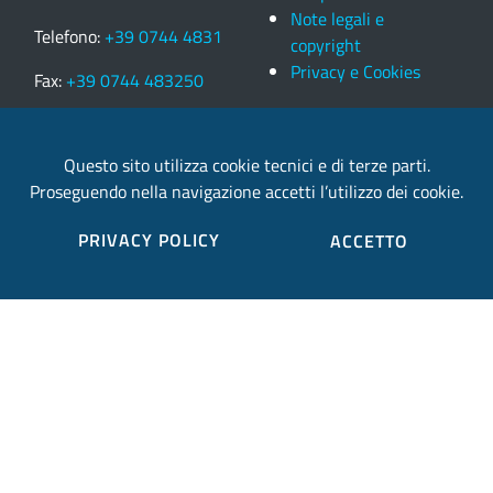
Note legali e
Telefono:
+39 0744 4831
copyright
Privacy e Cookies
Fax:
+39 0744 483250
Partita IVA: 00179350558
Questo sito utilizza cookie tecnici e di terze parti.
email:
Proseguendo nella navigazione accetti l’utilizzo dei cookie.
provincia.terni@postacert.umbria.it
PRIVACY POLICY
ACCETTO
Credits
Sito web realizzato in collaborazione con
Gruppo
Finmatica
Elenco completo credits