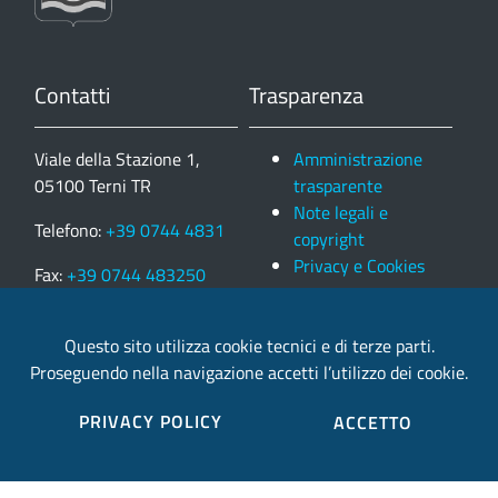
Contatti
Trasparenza
Viale della Stazione 1,
Amministrazione
05100 Terni TR
trasparente
Note legali e
Telefono:
+39 0744 4831
copyright
Privacy e Cookies
Fax:
+39 0744 483250
Partita IVA: 00179350558
Questo sito utilizza cookie tecnici e di terze parti.
Proseguendo nella navigazione accetti l’utilizzo dei cookie.
email:
provincia.terni@postacert.umbria.it
PRIVACY POLICY
ACCETTO
Credits