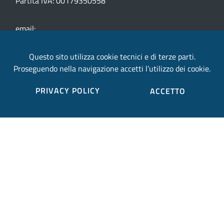
Partita IVA: 00179350558
email:
provincia.terni@postacert.umbria.it
Questo sito utilizza cookie tecnici e di terze parti.
Proseguendo nella navigazione accetti l’utilizzo dei cookie.
Credits
PRIVACY POLICY
ACCETTO
Sito web realizzato in collaborazione con
Gruppo
Finmatica
Elenco completo credits