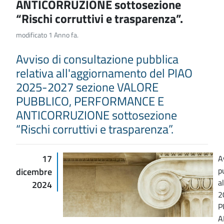
ANTICORRUZIONE sottosezione
“Rischi corruttivi e trasparenza”.
modificato 1 Anno fa.
Avviso di consultazione pubblica
relativa all'aggiornamento del PIAO
2025-2027 sezione VALORE
PUBBLICO, PERFORMANCE E
ANTICORRUZIONE sottosezione
“Rischi corruttivi e trasparenza”.
17
A
p
dicembre
a
2024
2
P
A