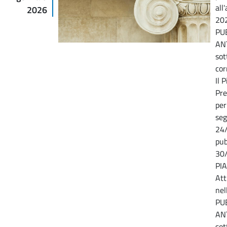
all
2026
20
PU
AN
sot
cor
Il 
Pre
per
seg
24/
pub
30/
PIA
Att
nel
PU
AN
sot