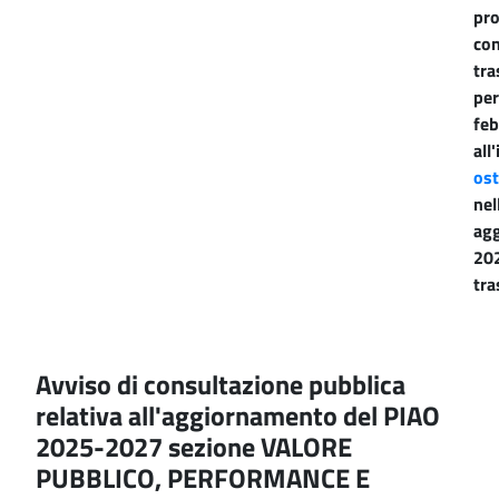
pro
con
tra
per
feb
all
ost
nel
ag
202
tra
Avviso di consultazione pubblica
relativa all'aggiornamento del PIAO
2025-2027 sezione VALORE
PUBBLICO, PERFORMANCE E