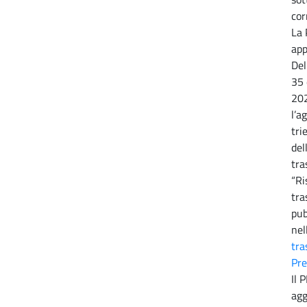
cor
La 
app
Del
35 
20
l’a
tri
del
tra
“Ri
tra
pub
nel
tra
Pre
Il 
agg