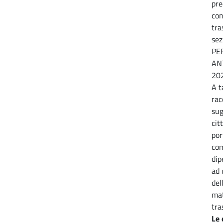
pre
con
tra
se
PE
AN
20
A t
rac
sug
cit
por
com
dip
ad 
del
mat
tra
Le 