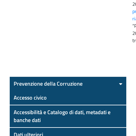
2
p
ri
“
2
t
Prevenzione della Corruzione
Accesso civico
Accessibilità e Catalogo di dati, metadati e
banche dati
Dati ulteriori