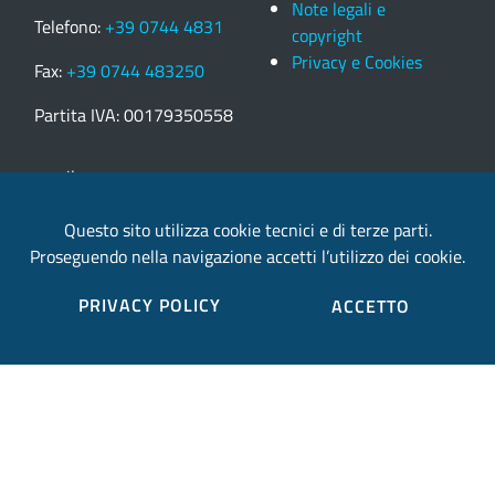
Note legali e
Telefono:
+39 0744 4831
copyright
Privacy e Cookies
Fax:
+39 0744 483250
Partita IVA: 00179350558
email:
provincia.terni@postacert.umbria.it
Questo sito utilizza cookie tecnici e di terze parti.
Proseguendo nella navigazione accetti l’utilizzo dei cookie.
Credits
PRIVACY POLICY
ACCETTO
Sito web realizzato in collaborazione con
Gruppo
Finmatica
Elenco completo credits