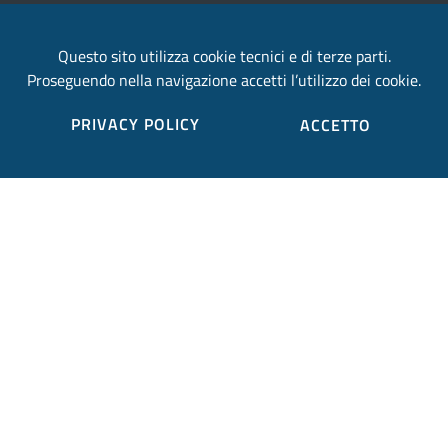
email:
provincia.terni@postacert.umbria.it
Questo sito utilizza cookie tecnici e di terze parti.
Proseguendo nella navigazione accetti l’utilizzo dei cookie.
Credits
PRIVACY POLICY
ACCETTO
Sito web realizzato in collaborazione con
Gruppo
Finmatica
Elenco completo credits