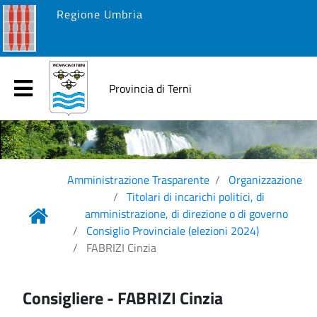
Regione Umbria
Provincia di Terni
Amministrazione Trasparente
Organizzazione
Titolari di incarichi politici, di
amministrazione, di direzione o di governo
Consiglio Provinciale (elezioni 2024)
FABRIZI Cinzia
Consigliere - FABRIZI Cinzia