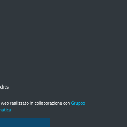
dits
 web realizzato in collaborazione con
Gruppo
matica
nco completo credits