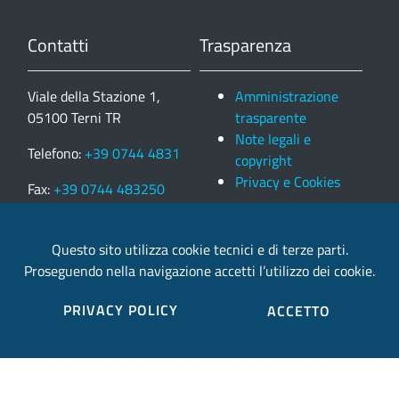
Contatti
Trasparenza
Viale della Stazione 1,
Amministrazione
05100 Terni TR
trasparente
Note legali e
Telefono:
+39 0744 4831
copyright
Privacy e Cookies
Fax:
+39 0744 483250
Partita IVA: 00179350558
Questo sito utilizza cookie tecnici e di terze parti.
Proseguendo nella navigazione accetti l’utilizzo dei cookie.
email:
provincia.terni@postacert.umbria.it
PRIVACY POLICY
ACCETTO
Credits