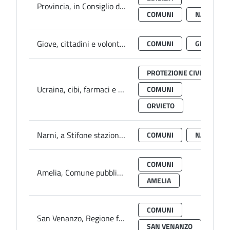
Provincia, in Consiglio discussa interrogazione su suicidi e sicurezza Ponte d’Augusto
COMUNI
NARNI
Giove, cittadini e volontari “Retake” ripuliscono segnaletica stradale
COMUNI
GIOVE
PROTEZIONE CIVILE
Ucraina, cibi, farmaci e attrezzature per campi profughi Górowo Ilaweckie (Polonia): Provincia coordina convoglio protezione civile orvietano
COMUNI
ORVIETO
Narni, a Stifone stazione Igv per monitoraggio genesi terremoti
COMUNI
NARNI
COMUNI
Amelia, Comune pubblica bando per alloggi canone concordato
AMELIA
COMUNI
San Venanzo, Regione finanzia programma miglioramento strade comunali
SAN VENANZO