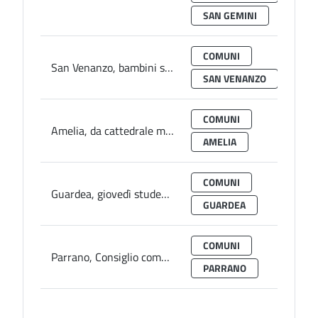
SAN GEMINI
COMUNI
San Venanzo, bambini scuola infanzia a lezione di cavalli
SAN VENANZO
COMUNI
Amelia, da cattedrale messaggio pace: Domani concerto per popolazioni colpite da guerra con Cristiana Pegoraro insieme a musiciste russe e ucraine
AMELIA
COMUNI
Guardea, giovedì studenti scuole locali e di Alviano a lezione legalità
GUARDEA
COMUNI
Parrano, Consiglio comunale vota odg contro invasione Ucraina
PARRANO