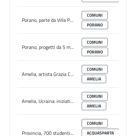
COMUNI
Porano, parte da Villa Paolina 7ma edizione Festa dei Boschi
PORANO
COMUNI
Porano, progetti da 5 milioni con aggregazione Comuni su bando rigenerazione urbana
PORANO
COMUNI
Amelia, artista Grazia Cucco fra espositori Palazzo Doebbing a Sutri in mostra organizzata da Sgarbi: Sindaco esprime congratulazioni
AMELIA
COMUNI
Amelia, Ucraina: iniziativa sabato in biblioteca con ambasciatore Carnelos
AMELIA
COMUNI
Provincia, 700 studenti per Giornata della pacifica convivenza fra i popoli ad Acquasparta e San Gemini
ACQUASPARTA