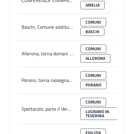
CONFERENZA STAMPA in Provincia, presentazione Fiera del Lavoro e Biennale Umbria letteraria ad Amelia
AMELIA
COMUNI
Baschi, Comune sostituisce oltre mille punti luce con sistemi a led: risparmio energetico del 59 per cento
BASCHI
COMUNI
Allerona, torna domani tradizionale Festa dei Pugnaloni
ALLERONA
COMUNI
Porano, torna rassegna culturale estiva dopo stop pandemia: Location Villa Paolina e centro storico
PORANO
COMUNI
Spettacolo, parte il Verdecoprente Umbria Festival 2022
LUGNANO IN
TEVERINA
EDILIZIA