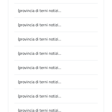
(provincia di terni notizie) Provincia, votate all’unanimità le surroghe in Consiglio provinciale
(provincia di terni notizie) Monteleone di Orvieto, ispirato al Perugino il programma di eventi per il 2023
(provincia di terni notizie) Provincia, info viabilità: lavori alla rete idrica a Sant’Antimo di Stroncone, attivato un senso unico alternato fino al 30 giugno
(provincia di terni notizie) Amerino Tipico, un concorso fotografico per promuovere paesaggio, cultura ed enogastronomia
(provincia di terni notizie) Narni, il Comune studia nuovi approcci per le politiche giovanili con l’iniziativa “Cosa conta per me”
(provincia di terni notizie) Calvi dell’Umbria, il Comune vince il bando Pnrr per il Monastero delle Orsoline
(provincia di terni notizie) Provincia, viabilità: al via i lavori per il nuovo asfalto nei centri abitati di Allerona e dello scalo
(provincia di terni notizie) Acquasparta, approvazione II stralcio della Ss 685 “Tre Valli”, Montani: “opera fondamentale per il nostro sviluppo, attrarrà imprese e abitanti”