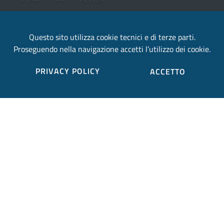
email:
Questo sito utilizza cookie tecnici e di terze parti.
provincia.terni@postacert.umbria.it
Proseguendo nella navigazione accetti l’utilizzo dei cookie.
Credits
PRIVACY POLICY
ACCETTO
Sito web realizzato in collaborazione con
Gruppo
Finmatica
Elenco completo credits