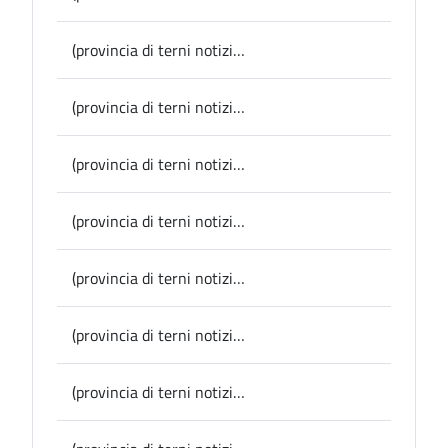
(provincia di terni notizie) Giovani in Cantiere, oggi al PalaSì di Terni la Fiera del Lavoro promossa dalla Provincia di Terni
(provincia di terni notizie) Provincia, convocato per giovedì il Consiglio provinciale: all’ordine del giorno le surroghe dei consiglieri decaduti
(provincia di terni notizie) Narni, due giorni dedicati al “Trekking del Ciliegiolo”
(provincia di terni notizie) Giovani in Cantiere, il 6 giugno la Fiera del Lavoro al PalaSì di Terni
(provincia di terni notizie) San Venanzo, per la Festa della Repubblica ai nuovi maggiorenni una copia della Costituzione
(provincia di terni notizie) Avigliano Umbro, contributo di 300 euro dal Comune ai cittadini che adottano un cane
(provincia di terni notizie) Acquasparta, presentata la digitalizzazioni degli statuti dei Comuni dell’Umbria; a Palazzo Cesi il Centro di documentazione dei Borghi più belli d’Italia