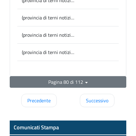
(provincia di terni notizie) Porano, assegnati gli attestati di Benemerenza, approvata dal Consiglio la mozione sullo sportello Asm
(provincia di terni notizie) Narni, 2 Giugno: uno spettacolo teatrale per la Festa della Repubblica
(provincia di terni notizie) Lugnano in Teverina, i finalisti dell’edizione 2023 del Premio letterario
(provincia di terni notizie) Provincia, la Presidente Pernazza alle celebrazioni di oggi 2 Giugno a Terni: la torretta di Palazzo Bazzani illuminata con il Tricolore, il Gonfalone dell’ente alla cerimonia ufficiale
Pagina 80 di 112
Precedente
Successivo
Comunicati Stampa