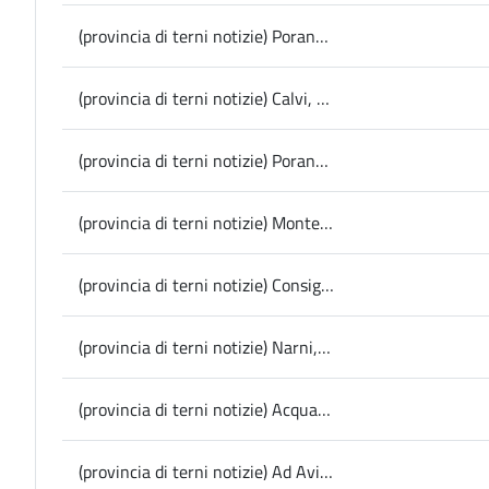
(provincia di terni notizie) Porano, il Sindaco Conticelli traccia il bilancio delle iniziative estive
(provincia di terni notizie) Calvi, venerdì al Calvi Festival lo spettacolo teatrale “Quel mattino d’Aprile”, sabato grande chiusura con la Banda musicale TraMat
(provincia di terni notizie) Porano, giovedì a Villa Paolina il concerto dei Dark Side chiude la stagione
(provincia di terni notizie) Montecchio, sabato l’inaugurazione della mostra dell’artista tedesca Katharina Deml
(provincia di terni notizie) Consiglio, mozione del gruppo “Nuova Provincia” sul dimensionamento scolastico
(provincia di terni notizie) Narni, riparte la campagna abbonamenti per i mezzi pubblici, Tramini: “Sconti per tutti con l’obiettivo di aiutare ambiente e famiglie”
(provincia di terni notizie) Acquasparta, via da oggi a Palazzo Cesi al Corso Internazionale “Opera Lied Oratorio”, domenica il concerto finale
(provincia di terni notizie) Ad Avigano Umbro domenica il concerto mozartiano dell’ensemble “Bella Musica”