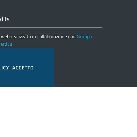
dits
 web realizzato in collaborazione con
Gruppo
matica
nco completo credits
LICY
ACCETTO