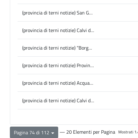
(provincia di terni notizie) San Gemini, pronta a partire la navetta di collegamento fra il centro storico e le periferie
(provincia di terni notizie) Calvi dell’Umbria, domani al calvi Festival L’Avaro di Plauto
(provincia di terni notizie) “Borghi in cinema” porta il grande schermo nei comuni del territorio
(provincia di terni notizie) Provincia, info viabilità: lavori alla rete idrica sulla Magliansabina a Calvi dell’Umbria, da oggi senso unico alternato
(provincia di terni notizie) Acquasparta, a Palazzo Cesi “Le Nozze di Figaro”
(provincia di terni notizie) Calvi dell’Umbria, al Calvi Festival si parla di intelligenza artificiale
— 20 Elementi per Pagina
Pagina 74 di 112
Mostrati 1.