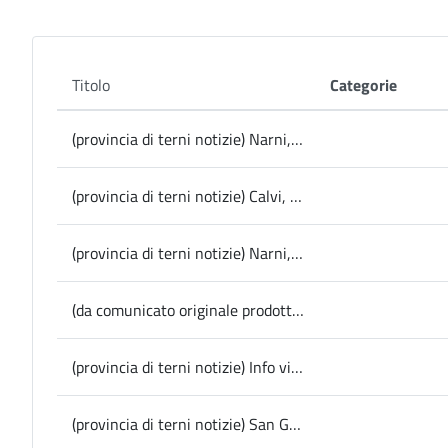
Titolo
Categorie
(provincia di terni notizie) Narni, iniziati i lavori di miglioramento al teatro comunale Giuseppe Manini
(provincia di terni notizie) Calvi, chiusura con “Quel mattino d’Aprile” e il concerto della Banda musicale TraMat
(provincia di terni notizie) Narni, previsto entro l’anno il fine lavori per la Ciclovia del Nera tra Terni e le Gole
(da comunicato originale prodotto dall’ufficio stampa della Diocesi Terni) OGGI AD AMELIA – visita dell’ambasciatore della Repubblica Dominicana presso la Santa Sede S.E. Dott. Luis Emilio Montalvo Arzeno in occasione delle celebrazioni del Cinquecentenario della morte del vescovo Alessandro Geraldini
(provincia di terni notizie) Info viabilità, dal 4 all’8 settembre modifiche alla viabilità sulla 205 Amerina ad Amelia fra il ponte della Para e il centro abitato
(provincia di terni notizie) San Gemini, firmato il Patto di Amicizia con il Comune sardo di Sadali