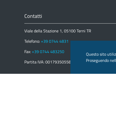
Contatti
Viale della Stazione 1, 05100 Terni TR
Telefono:
+39 0744 4831
Fax:
+39 0744 483250
Questo sito utiliz
Proseguendo nella
Partita IVA: 00179350558
email:
provincia.terni@postacert.umbria.it