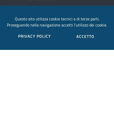
email:
Questo sito utilizza cookie tecnici e di terze parti.
provincia.terni@postacert.umbria.it
Proseguendo nella navigazione accetti l’utilizzo dei cookie.
Credits
PRIVACY POLICY
ACCETTO
Sito web realizzato in collaborazione con
Gruppo
Finmatica
Elenco completo credits