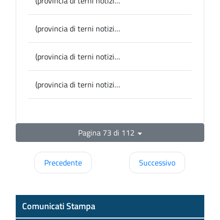
(provincia di terni notizie) Morte prof.ssa Federici, Sindaco di Narni Lucarelli: “ha dato un grandissimo contributo alla città”
(provincia di terni notizie) Otricoli, al teatro dell’Ortera di scena “La Pace” di Aristofane
(provincia di terni notizie) Narni, il Centro Studi Storici festeggia i 50 anni con una conferenza su Guerriero Bolli
(provincia di terni notizie) Amelia, presentato il biennio Geraldiniano, Pernazza: "Un evento molto importante per promuovere la figura di un uomo che ha segnato un'epoca nel nuovo mondo. Grazie al vescovo Soddu, all'ambasciatore dominicano Montalvo Arzeno e al Sottosegretario Tripodi
Pagina 73 di 112
Precedente
Successivo
Comunicati Stampa