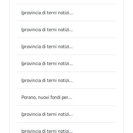
(provincia di terni notizie) Montecchio, il Sindaco Gori interviene sul trasporto scolastico a Melezzole
(provincia di terni notizie) Parrano, la confraternita della Misericordia dona un defibrillatore al Comune
(provincia di terni notizie) Lavori pubblici, stamattina in sala del Consiglio il seminario sul nuovo Codice degli Appalti: la Provincia rafforza il suo ruolo come punto di riferimento per i Comuni
(provincia di terni notizie) Alviano, pronta la mappa degli alberi presenti sul territorio, 242 esemplari per un totale di 18 specie
(provincia di terni notizie) Provincia, viabilità: via ai lavori a Montecastrilli sulla Sp 9
Porano, nuovi fondi per la biblioteca comunale dove è stato aperto anche “L’Angolo di Roberta”
(provincia di terni notizie) Montecchio, grande festa per Enedina Fossati che compie 101 anni
(provincia di terni notizie) Provincia, variazioni di bilancio e mozioni e ordini del giorno su autonomia differenziata, impianti odorigeni e dimensionamento scolastico