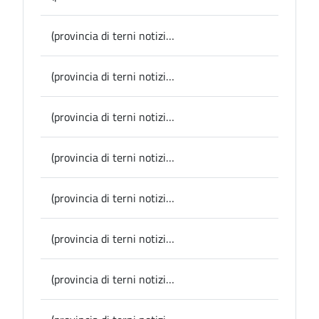
(provincia di terni notizie) Morte Giuliano Montaldo, Lucarelli: “Onorati di aver conosciuto una persona così affascinante e profonda che ha dato tanto a Narni”
(provincia di terni notizie) Narni, fino al 10 settembre il Festival dell’Ecologia Integrale e dell’Astronomia “Madre Terra Sorelle Stelle”
(provincia di terni notizie) Provincia, l’11 settembre il seminario sul nuovo Codice degli Appalti
(provincia di terni notizie) Sport, domenica a Narni il Trofeo Gole del Nera di Podismo
(provincia di terni notizie) Provincia, giovedì si riunisce la Commissione Affari istituzionali, Bilancio e Personale
(provincia di terni notizie) Provincia, la Presidente Pernazza ha incontrato il Presidente della Ternana Calcio Guida
(provincia di terni notizie) Morte prof.ssa Federici, il cordoglio della Presidente Pernazza