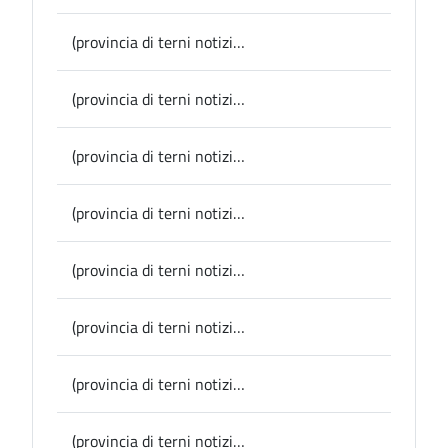
(provincia di terni notizie) La Presidente Pernazza al Coordinamento CittaSlow International di Damme (Belgio), presentato il progetto Amerino Tipico
(provincia di terni notizie) Narni, un bando per opere artistiche legate al cinema come rigenerazione urbana dello scalo
(provincia di terni notizie) Avigliano Umbro, domenica in biblioteca il ricordo di Rino Gaetano per la Giornata contro le mafie
(provincia di terni notizie) Porano, Alice Rohrwacher al teatro Santa Cristina Il Comune ha dedicato una targa al marchese Serafini
(provincia di terni notizie) Narni, il Sindaco Lucarelli annuncia la seconda edizione degli Stati Generali del Turismo e della Cultura: “Nonostante i lodevoli sforzi manca ancora un’identità condivisa”
(provincia di terni notizie) Provincia, viabilità: iniziati i lavori di riqualificazione stradale a Orvieto, Castel Viscardo e Porano
(provincia di terni notizie) L’Ambasciatore dell’Azerbaigian Aslanov ad Amelia: accolto oggi dalla Presidente della Provincia e Sindaco Laura Pernazza
(provincia di terni notizie) Parrano fra i Comuni che puntano sul turismo degli italo discendenti