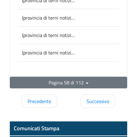
(provincia di terni notizie) Al via giovedì la due giorni dedicata a “Game Chef-Pentathlon della Salute”, la sfida sportivo-culinaria fra gli istituti Alberghieri di Terni e Orvieto, ideata dalla Provincia di Terni nell’ambito del progetto di inclusione, crescita dei giovani e corretti stili di vita
(provincia di terni notizie) Narni, il Comune lancia il progetto esosport per il recupero e riciclo di attrezzatura sportive a fine ciclo
(provincia di terni notizie) San Gemini, teatro: il programma degli spettacoli fino a maggio
(provincia di terni notizie) “Vette in Vista”, presentato in Provincia il programma della 14esima edizione
Pagina 58 di 112
Precedente
Successivo
Comunicati Stampa