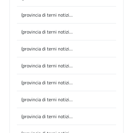
(provincia di terni notizie) Provincia, acquistate due decespugliatrici idrauliche per le manutenzioni stradali
(provincia di terni notizie) Giovani in Gioco-Game Chef: Orvieto vince al fotofinish la sfida con Terni, grande successo per la due giorni organizzata dalla Provincia; ieri la serata finale con la cena al Casagrande-Cesi
(provincia di terni notizie) Motori, torna domenica la Cesi scalo-Cesi per auto storiche: sarà il prologo di “Supercarslot” organizzata da “Autodepocaeventi”
(provincia di terni notizie) “Giovani in Gioco–Game Chef”, grande successo per la prima giornata a Orvieto; oggi la sfida conclusiva a Terni con le gare sportive e la cena al Casagrande-Cesi
(provincia di terni notizie) Narni, proseguono le iniziative per la Giornata Internazionale della Donna: venerdì a Palazzo Eroli la presentazione del libro di Maura Zamola
(provincia di terni notizie) Alviano, una borsa di studio dell’Università di Perugia per una ricerca sul Dominio collettivo
(provincia di terni notizie) Conferenza stampa in Provincia: arriva la “Cesi Parade”, l’evento dedicato alle auto storiche – venerdì 15 marzo