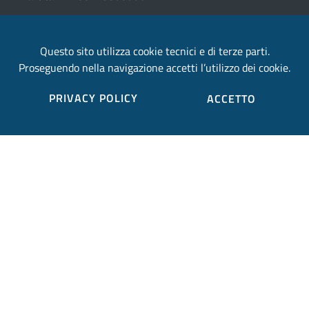
email:
Questo sito utilizza cookie tecnici e di terze parti.
provincia.terni@postacert.umbria.it
Proseguendo nella navigazione accetti l’utilizzo dei cookie.
Credits
PRIVACY POLICY
ACCETTO
Sito web realizzato in collaborazione con
Gruppo
Finmatica
Elenco completo credits