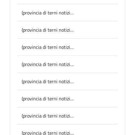
(provincia di terni notizie) Provincia, “Spazio d’arte Aurelio De Felice”, chiuso il primo stralcio dei lavori all’ex “Metelli”
(provincia di terni notizie) Eventi, presentata oggi la 15esima edizione di “Vette in Vista”, la rassegna di cinema ed eventi dedicata alla montagna
(provincia di terni notizie) Provincia, elezioni: l’ufficio elettorale ha ammesso i tre candidati a Presidente, il voto previsto il 30 marzo
(provincia di terni notizie) Provincia, scuole: pannelli fotovoltaici per il Liceo Donatelli di Terni
(provincia di terni notizie) Narni, a Carla Arconte la cittadinanza onoraria
(provincia di terni notizie) Conferenza stampa in Provincia, DOMANI 12 marzo “Vette in Vista”, 15esima edizione
(provincia di terni notizie) Incidente Ast, Ferranti: “vicinanza alla famiglia e ai lavoratori; l’episodio conferma che l’Accordo di Programma è indispensabile sia per l’ambiente che per la sicurezza”
(provincia di terni notizie) Provincia, elezioni per il Presidente: presentate tre candidature