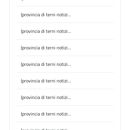
(provincia di terni notizie) Lugnano in Teverina, domenica 16 marzo la caccia al tesoro con Attila dedicata ai bambini
(provincia di terni notizie) Turismo, presentato in Provincia il progetto “In Itinere” che promuove le bellezze di Acquasparta e Avigliano Umbro
(provincia di terni notizie) Provincia, scuola: pronti due progetti per eliminare le barriere architettoniche al “Metelli” e all’”Angeloni”
(provincia di terni notizie) Lugnano in Teverina il docufilm sull’area archeologica al Firenze Archeofilm
(provincia di terni notizie) Provincia, 200mila euro per rinnovare il parco mezzi dei centri stradali: consegnato un escavatore al circolo di Avigliano Umbro
(provincia di terni notizie) Provincia, una convenzione per erogare ai Comuni i servizi dell’Ufficio Europa
(provincia di terni notizie) Conferenza stampa in Provincia, lunedì 10 marzo Acquasparta e Avigliano Umbro illustrano il progetto turistico “In Itinere”