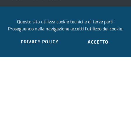
email:
Questo sito utilizza cookie tecnici e di terze parti.
provincia.terni@postacert.umbria.it
Proseguendo nella navigazione accetti l’utilizzo dei cookie.
Credits
PRIVACY POLICY
ACCETTO
Sito web realizzato in collaborazione con
Gruppo
Finmatica
Elenco completo credits