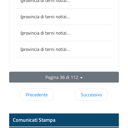
(provincia di terni notizie) Acquasparta, 8 Marzo: a Palazzo Cesi la storia della prima donna direttrice d’orchestra nel libro di Giovanna Tatò
(provincia di terni notizie) Provincia, domani in sala del Consiglio l’iniziativa della Consigliera di parità su alternanza scuola-lavoro
(provincia di terni notizie) Porano, nota del Sindaco Conticelli sulle proposte di modifica della legge regionale per l’edilizia residenziale sociale
(provincia di terni notizie) Montecchio, il Comune consegna agli studenti il “Quaderno degli esercizi di cura”
Pagina 36 di 112
Precedente
Successivo
Comunicati Stampa