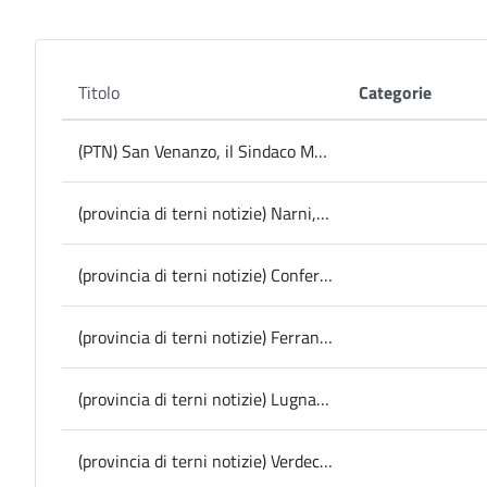
Titolo
Categorie
(PTN) San Venanzo, il Sindaco Marinelli si congratula con la squadra di calcio promossa in Eccellenza regionale
(provincia di terni notizie) Narni, il 22 maggio l’inaugurazione della farmacia comunale lungo la Flaminia tra Berardozzo e Miriano
(provincia di terni notizie) Conferenza stampa in Provincia: presentazione dello Spazio d’Arte Aurelio De Felice al “Metelli” di Terni
(provincia di terni notizie) Ferranti annuncia lo stop all’uscita da Sviluppumbria: “la permanenza nella società conferma la strategia di rilancio del ruolo della Provincia a livello locale e regionale”
(provincia di terni notizie) Lugnano in Teverina, domani allo Spazio Fabrica il concerto-tributo a Franco Battiato
(provincia di terni notizie) Verdecoprente Festival: iniziata la stagione 2025, un viaggio fra arte, cultura e spettacolo in 9 comuni dell’Umbria