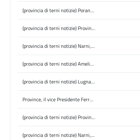
(provincia di terni notizie) Porano, successo per la Festa dei Boschi
(provincia di terni notizie) Provincia, aggiudicato l’avviso regionale: 160mila euro per eliminare le barriere architettoniche agli Istituti “Metelli” e ”Angeloni” di Terni
(provincia di terni notizie) Narni, Corsa all’Anello: nota congiunta di Comune e organizzazione sul bilancio dell'edizione 2025
(provincia di terni notizie) Amelia, il 24 e 25 maggio la prima edizione di “AntiquAmeria”
(provincia di terni notizie) Lugnano in Teverina, festa per i 100 anni di Aldo Manni
Province, il vice Presidente Ferranti all’incontro con gli enti del Centro Italia promosso da Perugia: “Abbiamo già chiesto alla Regione la riassegnazione di alcune deleghe importanti”
(provincia di terni notizie) Provincia, viabilità: partiti oggi i lavori sul ponte dell’Ortana a Narni
(provincia di terni notizie) Narni, al via il Maggio dei Libri fino al 29