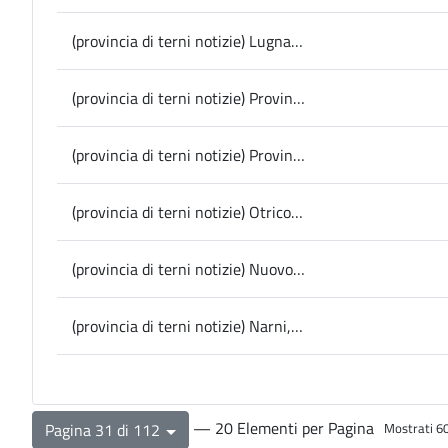
(provincia di terni notizie) Lugnano in Teverina, parte dallo Spazio Fabbrica domani il Verdecoprente Umbria Fest
(provincia di terni notizie) Provincia, viabilità: al via lavori per oltre 500mila euro su tre strade provinciali
(provincia di terni notizie) Provincia, interrogazione di Marinelli (Nuova Provincia Terni) sulla Sp 46 di Tordimonte
(provincia di terni notizie) Otricoli, dal 30 maggio al 1° giugno la 12esima edizione di Ocricolum AD 168
(provincia di terni notizie) Nuovo ospedale Narni-Amelia, nota congiunta dei Sindaci Lucarelli e Proietti Scorsoni dopo l’incontro con l’assessore regionale De Rebotti
(provincia di terni notizie) Narni, il Comune ha aderito alla campagna di Emergency “R1PUD1A”
— 20 Elementi per Pagina
Pagina 31 di 112
Mostrati 60