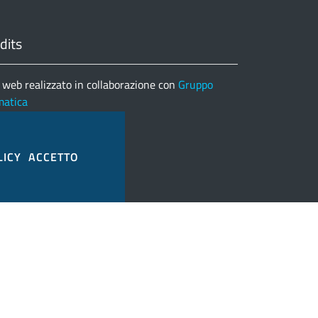
dits
 web realizzato in collaborazione con
Gruppo
matica
nco completo credits
LICY
ACCETTO