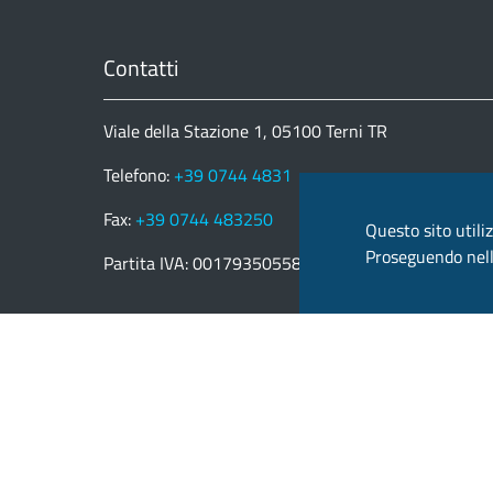
Contatti
Viale della Stazione 1, 05100 Terni TR
Telefono:
+39 0744 4831
Fax:
+39 0744 483250
Questo sito utiliz
Proseguendo nella
Partita IVA: 00179350558
email:
provincia.terni@postacert.umbria.it