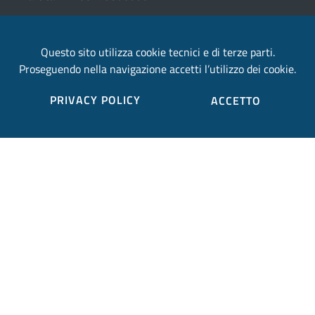
email:
Questo sito utilizza cookie tecnici e di terze parti.
provincia.terni@postacert.umbria.it
Proseguendo nella navigazione accetti l’utilizzo dei cookie.
Credits
PRIVACY POLICY
ACCETTO
Sito web realizzato in collaborazione con
Gruppo
Finmatica
Elenco completo credits