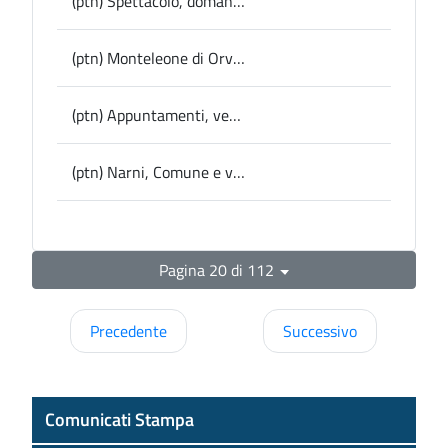
(ptn) Spettacolo, domani all’Oasi di Alviano Verdecoprente propone “Una storia meravigliosa”
(ptn) Monteleone di Orvieto, attivi da inizio ottobre i servizi sociali di Operatore di Quartiere e di Accompagnamento e Trasporto
(ptn) Appuntamenti, venerdì all’Archivio di Stato di Terni l’iniziativa per ricordare Mario Andrea Bartolini
(ptn) Narni, Comune e volontari ripuliscono le grotte delle Gole del Nera: l’iniziativa domenica prossima
Pagina 20 di 112
Precedente
Successivo
Comunicati Stampa