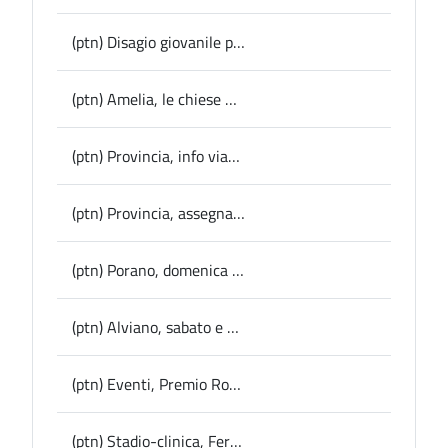
(ptn) Disagio giovanile post pandemia, pubblicato dalla Provincia l’avviso del progetto nazionale “Province x giovani”
(ptn) Amelia, le chiese minori protagoniste dell’edizione 2025 della Giornata Nazionale del Trekking Urbano
(ptn) Provincia, info viabilità: senso unico alternato sulla Sp 112 a Montegabbione dal 10 novembre
(ptn) Provincia, assegnate le benemerenze civiche dell’Ape d’Oro
(ptn) Porano, domenica prossima a Villa Paolina terza edizione di “Terre e Trame” dedicato all’”Ars Vetana” e alla storica figura di Velia Pollegioni
(ptn) Alviano, sabato e domenica prossimi la 17esima edizione di “Olio e Farro”
(ptn) Eventi, Premio Roberto Rossellini: domani alla Festa del Cinema di Roma la proiezione dei cortometraggi vincitori girati a Calvi dell’Umbria
(ptn) Stadio-clinica, Ferranti: “l’impugnazione della Regione è un atto surreale”