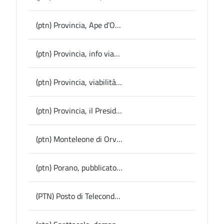
(ptn) Provincia, Ape d’Oro: ecco chi sarà premiato con la benemerenza civica, venerdì 24 ottobre la cerimonia in sala del Consiglio
(ptn) Provincia, info viabilità: senso unico alternato sulla Sp 42 dell’Arcone in loc. Canale (Orvieto)
(ptn) Provincia, viabilità: al via i lavori a Orvieto e San Venanzo, domani quelli nel centro abitato di Amelia
(ptn) Provincia, il Presidente Bandecchi ha chiesto un incontro al Ministro Salvini: sul tavolo le proposte di intervento per strade, scuole e complessi monumentali
(ptn) Monteleone di Orvieto, il Comune aderisce ad Ansc: lo stato civile nella rete nazionale, per i cittadini più facile l'accesso ai dati
(ptn) Porano, pubblicato dal Comune l’avviso per l’accesso ai fondi regionali di sostegno alle famiglie numerose
(PTN) Posto di Teleconduzione Enel, Provincia e Comune di Terni ribadiscono il no alla chiusura: snodo fondamentale per il governo del territorio e lo sviluppo