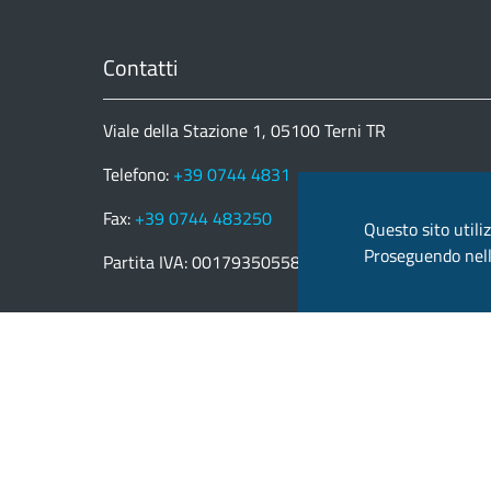
Contatti
Viale della Stazione 1, 05100 Terni TR
Telefono:
+39 0744 4831
Fax:
+39 0744 483250
Questo sito utiliz
Proseguendo nella
Partita IVA: 00179350558
email:
provincia.terni@postacert.umbria.it