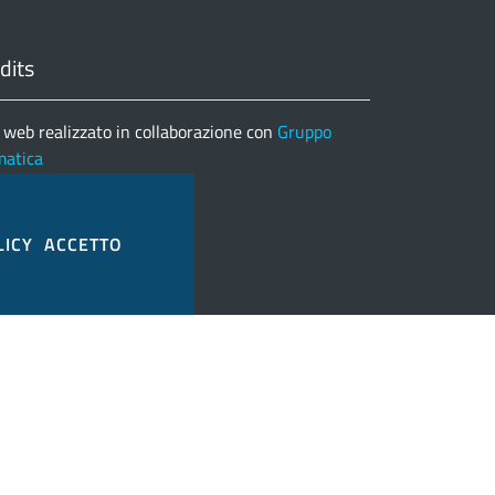
dits
 web realizzato in collaborazione con
Gruppo
matica
nco completo credits
LICY
ACCETTO