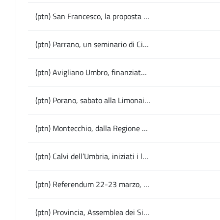
(ptn) San Francesco, la proposta di Dimiziani: “Inserire negli itinerari per gli 800 anni dalla morte del Santo anche i siti del Ternano-Narnese-Amerino”
(ptn) Parrano, un seminario di Cittaslow per imparare a leggere le etichette alimentari
(ptn) Avigliano Umbro, finanziato dal Gal il progetto del Comune per una nuova struttura polifunzionale
(ptn) Porano, sabato alla Limonaia di Villa Paolina la presentazione del libro “La dispensa leggera”: come cucinare sano e senza sprechi
(ptn) Montecchio, dalla Regione oltre 445.000 euro per la palestra della scuola: l’intervento mirato all’antisismica
(ptn) Calvi dell’Umbria, iniziati i lavori di bonifica e messa in sicurezza sul tratto urbano della Sp 18 interessato da una frana: provvedimenti anche per alcune scuole
(ptn) Referendum 22-23 marzo, disposizioni dell’Autorità per le Garanzie nelle Comunicazioni in merito al divieto di comunicazione istituzionale
(ptn) Provincia, Assemblea dei Sindaci, Zes da rivedere, il Presidente Bandecchi annuncia nuove iniziative per estendere le misure sul territorio provinciale