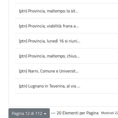
(ptn) Provincia, maltempo: la situazione sulle strade dopo le frane dovute alle forti piogge
(ptn) Provincia, viabilità: frana ad Arrone, riaperta la Sp 4 a senso unico alternato
(ptn) Provincia, lunedì 16 si riunisce l’Assemblea dei Sindaci
(ptn) Provincia, maltempo, chiuso un tratto della Sp 18 a Calvi dell’Umbria per frana
(ptn) Narni, Comune e Università al lavoro per consolidare il Corso in Scienze per l’Investigazione e la Sicurezza
(ptn) Lugnano in Teverina, al via la seconda edizione di "Classi Miste" dell’associazione Ippocampo: il teatro come ponte tra scuola, comunità e generazioni
— 20 Elementi per Pagina
Pagina 12 di 112
Mostrati 22