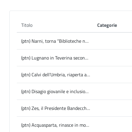
Titolo
Categorie
(ptn) Narni, torna “Biblioteche nei Borghi” per invitare bambini e adulti alla lettura
(ptn) Lugnano in Teverina seconda tappa del ciclo di studi “Memor Culturae” dedicato al restauro, al costruito storico e al paesaggio
(ptn) Calvi dell’Umbria, riaperta a senso unico alternato la Sp 18 dopo la frana dei giorni scorsi
(ptn) Disagio giovanile e inclusione: pronto a partire “ProvinceXGiovani”
(ptn) Zes, il Presidente Bandecchi scrive al Ministro Foti e alla Regione: “L’attuale ripartizione danneggia i comuni della provincia di Terni
(ptn) Acquasparta, rinasce in modalità multimediale il viridarium di Palazzo Cesi: sabato l’inaugurazione