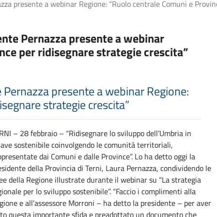
azza presente a webinar Regione: “Ruolo centrale Comuni e Provinc
dente Pernazza presente a webinar
ce per ridisegnare strategie crescita”
te Pernazza presente a webinar Regione:
segnare strategie crescita”
RNI – 28 febbraio – “Ridisegnare lo sviluppo dell’Umbria in
iave sostenibile coinvolgendo le comunità territoriali,
ppresentate dai Comuni e dalle Province”. Lo ha detto oggi la
esidente della Provincia di Terni, Laura Pernazza, condividendo le
nee della Regione illustrate durante il webinar su “La strategia
gionale per lo sviluppo sostenibile”. “Faccio i complimenti alla
gione e all’assessore Morroni – ha detto la presidente – per aver
lto questa importante sfida e preadottato un documento che