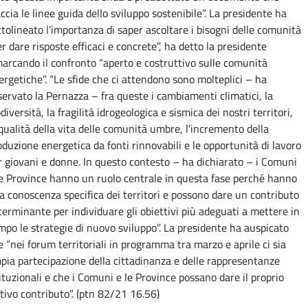
accia le linee guida dello sviluppo sostenibile”. La presidente ha
ttolineato l’importanza di saper ascoltare i bisogni delle comunità
er dare risposte efficaci e concrete”, ha detto la presidente
marcando il confronto “aperto e costruttivo sulle comunità
ergetiche”. “Le sfide che ci attendono sono molteplici – ha
servato la Pernazza – fra queste i cambiamenti climatici, la
diversità, la fragilità idrogeologica e sismica dei nostri territori,
 qualità della vita delle comunità umbre, l’incremento della
oduzione energetica da fonti rinnovabili e le opportunità di lavoro
r giovani e donne. In questo contesto – ha dichiarato – i Comuni
le Province hanno un ruolo centrale in questa fase perché hanno
a conoscenza specifica dei territori e possono dare un contributo
terminante per individuare gli obiettivi più adeguati a mettere in
mpo le strategie di nuovo sviluppo”. La presidente ha auspicato
e “nei forum territoriali in programma tra marzo e aprile ci sia
pia partecipazione della cittadinanza e delle rappresentanze
tituzionali e che i Comuni e le Province possano dare il proprio
ttivo contributo”. (ptn 82/21 16.56)