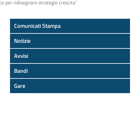
e per ridisegnare strategie crescita”
Comunicati Stampa
Notizie
Avvisi
Bandi
Gare