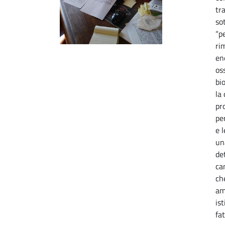
tr
so
“p
ri
en
os
bio
la
pr
pe
e 
un
de
ca
ch
am
is
fa