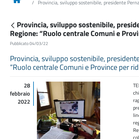
Provincia, sviluppo sostenibile, presidente Pern
Provincia, sviluppo sostenibile, presi
Regione: “Ruolo centrale Comuni e Provin
Pubblicato 04/03/22
Provincia, sviluppo sostenibile, presiden
“Ruolo centrale Comuni e Province per ridi
28
TE
ch
febbraio
ra
2022
pr
li
re
Re
co