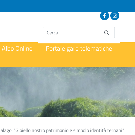
Albo Online
Portale gare telematiche
alago: “Gioiello nostro patrimonio e simbolo identità ternani”