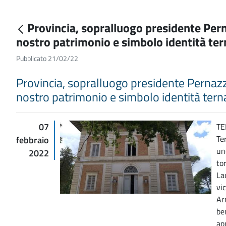
Provincia, sopralluogo presidente Perna
nostro patrimonio e simbolo identità te
Pubblicato 21/02/22
Provincia, sopralluogo presidente Pernazza 
nostro patrimonio e simbolo identità tern
07
TE
Te
febbraio
un
2022
to
La
vi
Ar
be
ap