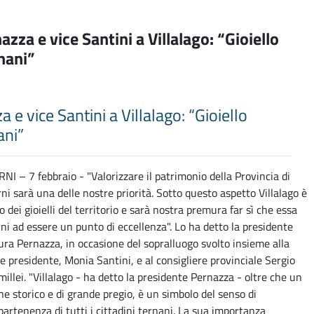
zza e vice Santini a Villalago: “Gioiello
rnani”
e vice Santini a Villalago: “Gioiello
ani”
RNI – 7 febbraio - "Valorizzare il patrimonio della Provincia di
rni sarà una delle nostre priorità. Sotto questo aspetto Villalago è
o dei gioielli del territorio e sarà nostra premura far sì che essa
rni ad essere un punto di eccellenza". Lo ha detto la presidente
ura Pernazza, in occasione del sopralluogo svolto insieme alla
ce presidente, Monia Santini, e al consigliere provinciale Sergio
millei. "Villalago - ha detto la presidente Pernazza - oltre che un
ne storico e di grande pregio, è un simbolo del senso di
partenenza di tutti i cittadini ternani. La sua importanza