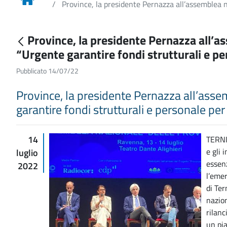
Province, la presidente Pernazza all’assemblea na
Province, la presidente Pernazza all’a
“Urgente garantire fondi strutturali e per
Pubblicato 14/07/22
Province, la presidente Pernazza all’ass
garantire fondi strutturali e personale per 
14
TERNI
e gli 
luglio
essenz
2022
l’emer
di Ter
nazion
rilanc
un pia