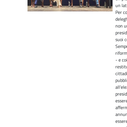
un lat
Per co
deleg
non un
presid
suoi c
Sempre
riform
- e co
restit
cittad
pubbli
all’el
presid
essere
afferm
annun
essere