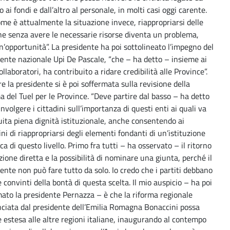
o ai fondi e dall’altro al personale, in molti casi oggi carente.
me è attualmente la situazione invece, riappropriarsi delle
he senza avere le necessarie risorse diventa un problema,
’opportunità”. La presidente ha poi sottolineato l’impegno del
ente nazionale Upi De Pascale, “che – ha detto – insieme ai
ollaboratori, ha contribuito a ridare credibilità alle Province”.
 la presidente si è poi soffermata sulla revisione della
a del Tuel per le Province. “Deve partire dal basso – ha detto
involgere i cittadini sull’importanza di questi enti ai quali va
uita piena dignità istituzionale, anche consentendo ai
ini di riappropriarsi degli elementi fondanti di un’istituzione
ca di questo livello. Primo fra tutti – ha osservato – il ritorno
ezione diretta e la possibilità di nominare una giunta, perché il
ente non può fare tutto da solo. Io credo che i partiti debbano
 convinti della bontà di questa scelta. Il mio auspicio – ha poi
ato la presidente Pernazza – è che la riforma regionale
ciata dal presidente dell’Emilia Romagna Bonaccini possa
 estesa alle altre regioni italiane, inaugurando al contempo