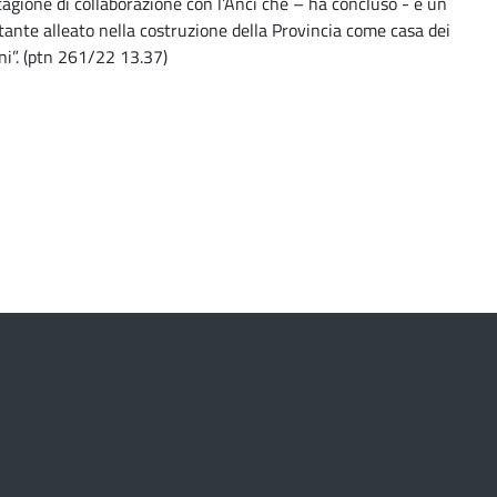
agione di collaborazione con l’Anci che – ha concluso - è un
ante alleato nella costruzione della Provincia come casa dei
i”. (ptn 261/22 13.37)