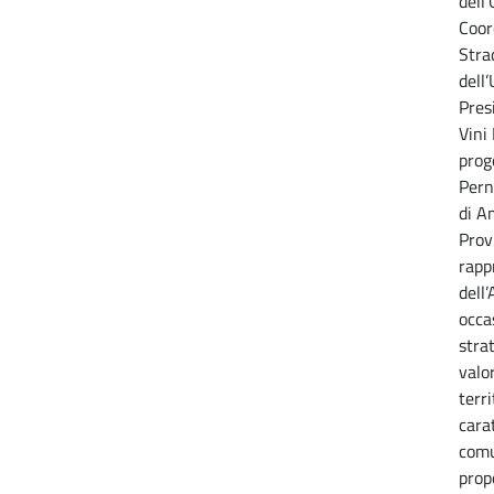
dell’
Coor
Strad
dell
Pres
Vini
prog
Pern
di A
Provi
rapp
dell
occa
stra
valo
terr
cara
comu
prop