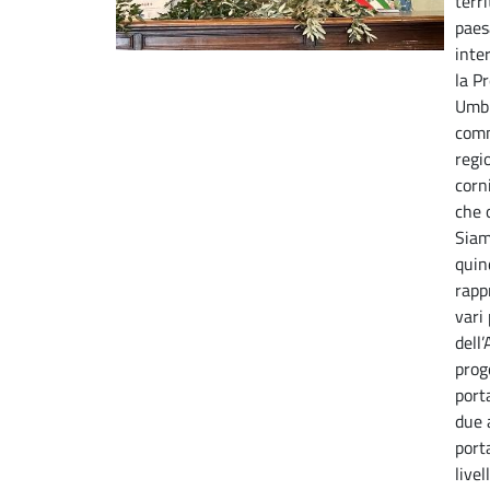
terri
paes
inte
la P
Umbr
comm
regi
corn
che 
Siam
quin
rapp
vari
dell’
prog
port
due 
port
livel