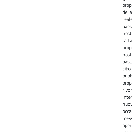
prop
dell
real
paes
nost
fatt
prop
nost
basa
cibo
pubb
prop
rivol
inte
nuov
occa
mess
apert