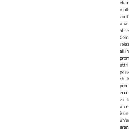
elem
molte
cont
una 
al c
Comu
rela
all’
prom
attr
paes
chi l
prod
ecce
e il 
un e
è un
un’e
gran