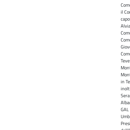
Comu
il C
capo
Alvi
Comu
Comu
Giov
Comu
Teve
Mont
Mont
in T
inolt
Sera
Alba
GAL 
Umbr
Pres