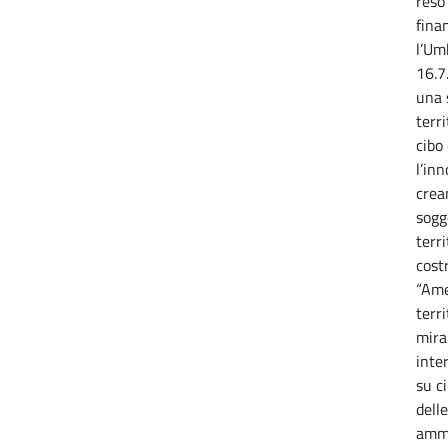
reso 
fina
l’Um
16.7.
una 
terri
cibo
l’inn
crea
sogge
terr
cost
“Ame
terri
mira
inte
su c
dell
ammi