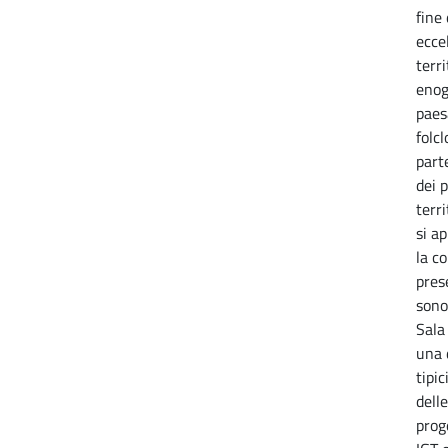
fine
ecce
terri
enog
paes
folcl
part
dei p
terr
si a
la c
pres
sono 
Sala
una 
tipic
dell
prog