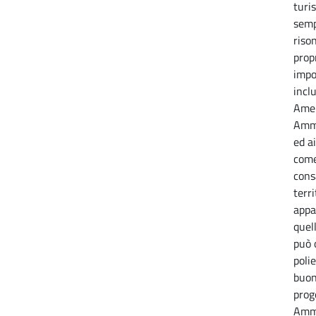
turi
semp
riso
prop
impo
incl
Amer
Ammi
ed ai
come
cons
terri
appa
quell
può o
polie
buon
proge
Ammi