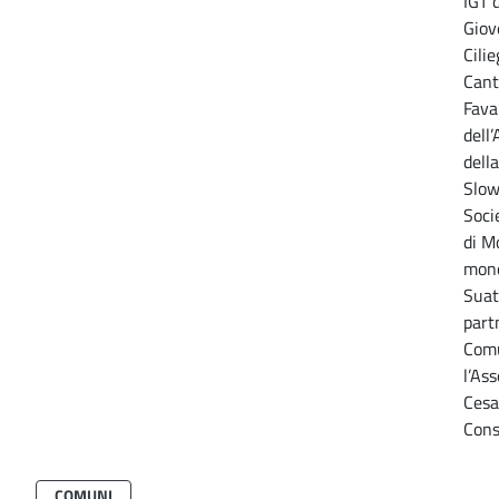
IGT 
Giov
Cili
Cant
Fava
dell
dell
Slow
Soci
di Mo
mono
Suato
part
Comu
l’As
Cesa
Cons
COMUNI