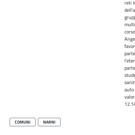
reti 
dell'
grup
multi
corso
Angel
favor
parte
l'ete
parte
stude
sanit
auto 
valor
12.1
COMUNI
NARNI