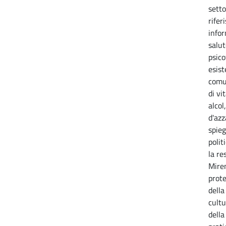
setto
rifer
infor
salut
psico
esist
comun
di vi
alcol
d'azz
spieg
polit
la re
Miren
prot
della
cultu
della