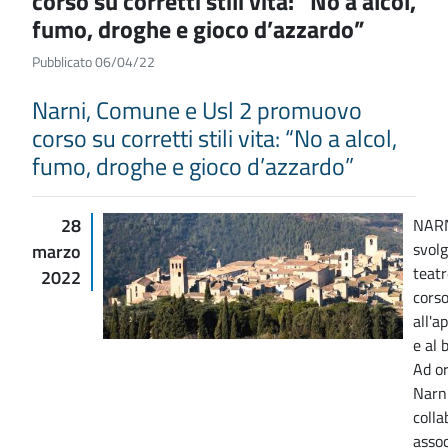
corso su corretti stili vita: “No a alcol,
fumo, droghe e gioco d’azzardo”
Pubblicato 06/04/22
Narni, Comune e Usl 2 promuovo
corso su corretti stili vita: “No a alcol,
fumo, droghe e gioco d’azzardo”
28
NARN
svolg
marzo
teatr
2022
corso
all'a
e al 
Ad or
Narni
colla
assoc