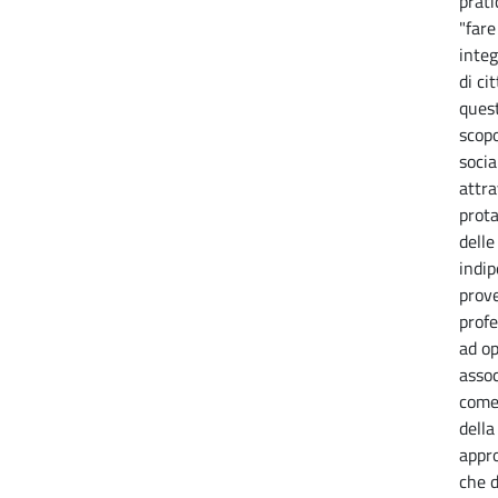
prati
"fare
integ
di ci
ques
scopo
socia
attr
prota
delle
indi
prove
profe
ad op
assoc
come
della
appro
che 