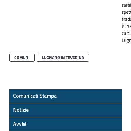
sera
spet
trad
Klin
cultu
Lugn
COMUNI
LUGNANO IN TEVERINA
Comunicati Stampa
Notizie
Avvisi