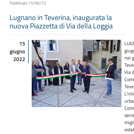
Pubblicato 15/06/22
Lugnano in Teverina, inaugurata la
nuova Piazzetta di Via della Loggia
15
LUG
giug
giugno
nei 
2022
Teve
Via d
Comu
Teve
L’in
urba
Comu
seri
migl
este