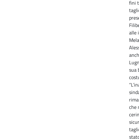
fini 
tagl
pres
Filib
alle
Mela
Ales
anch
Lugn
sua 
cost
“L’i
sind
rima
che 
ceri
sicu
tagli
stat