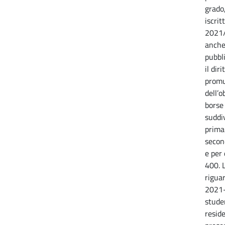
grado,
iscrit
2021/
anche
pubbli
il dir
promu
dell’o
borse 
suddiv
prima
secon
e per
400. L
rigua
2021-
stude
resid