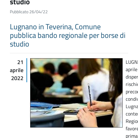
studio
Pubblicato 26/04/22
Lugnano in Teverina, Comune
pubblica bando regionale per borse di
studio
21
LUGN
aprile
aprile
disper
2022
rischi
precoc
condi
Lugna
conte
Regio
favore
primar