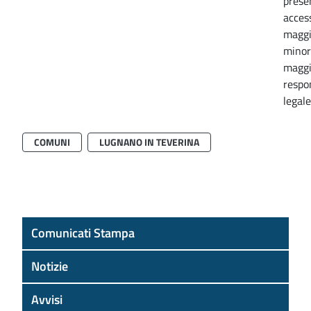
prese
access
maggi
minori
maggi
respon
legal
COMUNI
LUGNANO IN TEVERINA
Comunicati Stampa
Notizie
Avvisi