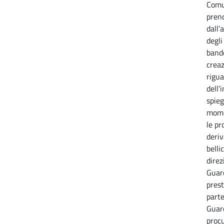
Comu
pren
dall’
degli
band
creaz
rigua
dell’
spieg
mome
le pr
deriv
belli
direz
Guar
prest
parte
Guard
procu