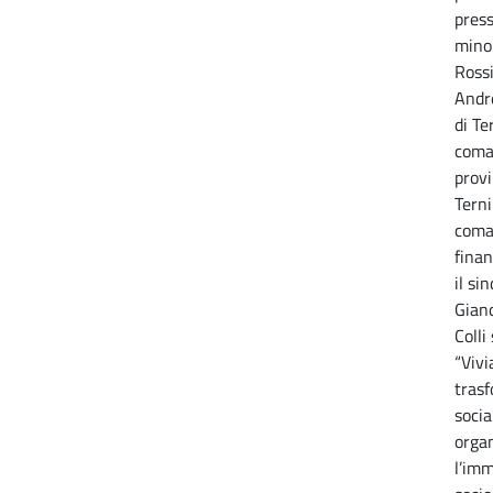
press
mino
Rossi
Andr
di Te
coma
provi
Terni
coma
finan
il si
Gianc
Colli
“Vivi
tras
socia
organ
l’imm