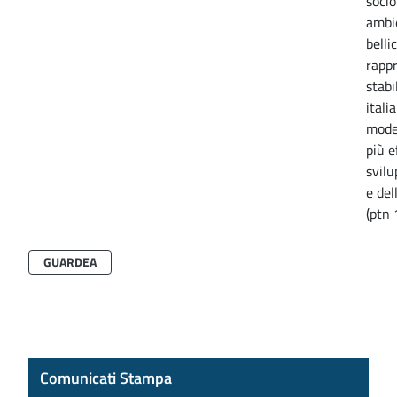
soci
ambie
belli
rappr
stabi
itali
model
più e
svilu
e del
(ptn
GUARDEA
Comunicati Stampa