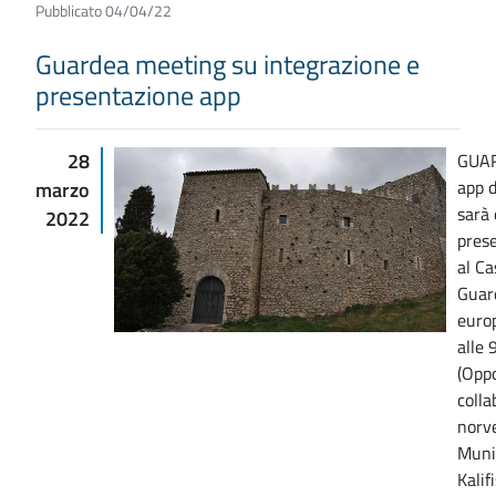
Pubblicato 04/04/22
Guardea meeting su integrazione e
presentazione app
28
GUAR
app d
marzo
sarà 
2022
pres
al Ca
Guar
europ
alle 
(Oppo
colla
norv
Munic
Kalif