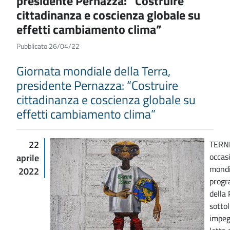
presidente Pernazza: “Costruire
cittadinanza e coscienza globale su
effetti cambiamento clima”
Pubblicato 26/04/22
Giornata mondiale della Terra,
presidente Pernazza: “Costruire
cittadinanza e coscienza globale su
effetti cambiamento clima”
22
TERNI
occas
aprile
mondi
2022
progr
della
sotto
impeg