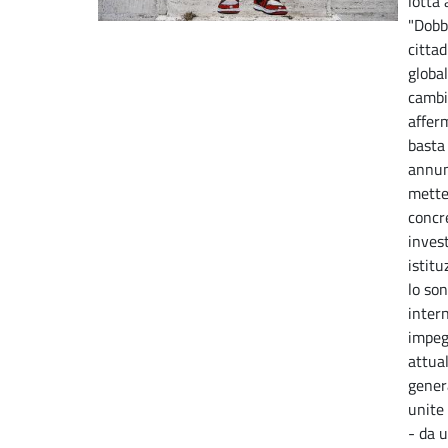
lotta 
"Dobb
citta
global
cambi
affer
basta
annun
mette
concr
invest
istitu
lo so
intern
impeg
attual
gener
unite
- da 