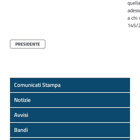
quella
adess
a chi 
145/2
PRESIDENTE
Comunicati Stampa
Notizie
Avvisi
Bandi