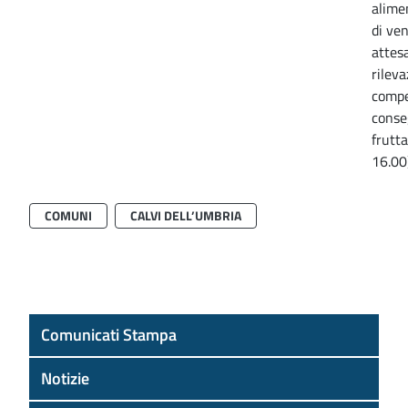
alimen
di ven
attesa
rileva
compet
conse
frutt
16.00
COMUNI
CALVI DELL’UMBRIA
Comunicati Stampa
Notizie