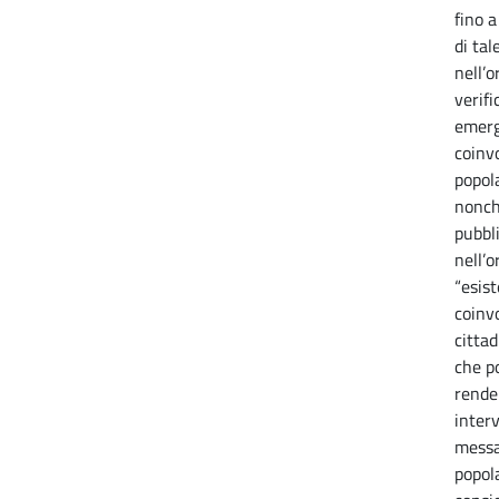
fino 
di ta
nell’o
verif
emerge
coinv
popola
nonch
pubbl
nell’
“esist
coinv
cittad
che po
rende
inter
messa
popol