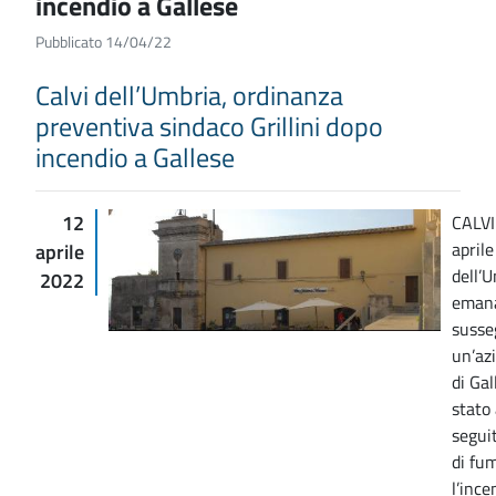
incendio a Gallese
Pubblicato 14/04/22
Calvi dell’Umbria, ordinanza
preventiva sindaco Grillini dopo
incendio a Gallese
12
CALVI
aprile
aprile
dell’U
2022
emana
susse
un’azi
di Gal
stato
segui
di fu
l’ince