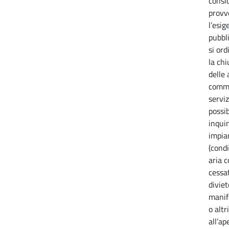
consi
provv
l’esig
pubbli
si or
la chi
delle 
commer
serviz
possib
inquin
impia
(condi
aria c
cessat
diviet
manif
o alt
all’ap