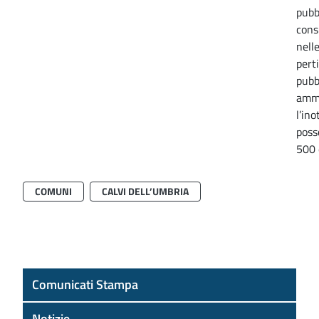
pubb
cons
nell
perti
pubb
ammi
l’in
poss
500 
COMUNI
CALVI DELL’UMBRIA
Comunicati Stampa
Notizie