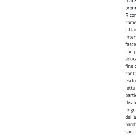
mater
promo
Ricon
come 
citta
inter
fasce
con p
educa
fine 
cont
esclu
lettu
parti
disab
lingu
dell'
bambi
speci