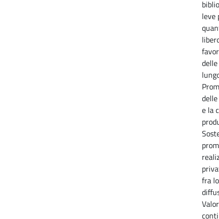
bibli
leve 
quant
liber
favor
delle
lungo
Prom
delle
e la 
produ
Soste
promo
reali
priva
fra l
diffu
Valor
conti