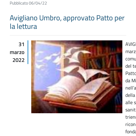
Pubblicato 06/04/22
Avigliano Umbro, approvato Patto per
la lettura
31
AVIG
marz
marzo
comu
2022
del t
Patto
da M
nell’
dell
alle 
sanit
trien
ricon
fond