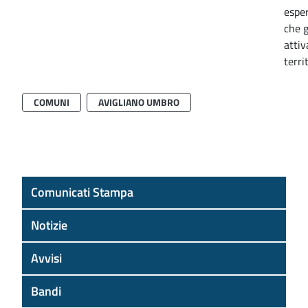
esper
che 
attiv
terri
COMUNI
AVIGLIANO UMBRO
Comunicati Stampa
Notizie
Avvisi
Bandi