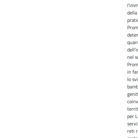
l'imm
della
prati
Prom
deter
quant
dell’
nel s
Prom
in fa
lo sv
bambi
genit
coinv
terri
per L
servi
reti 