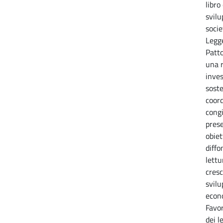
libro
svilu
socie
Legg
Patto
una r
inves
sost
coor
congi
prese
obiet
diffo
lett
cresc
svilu
econo
Favo
dei l