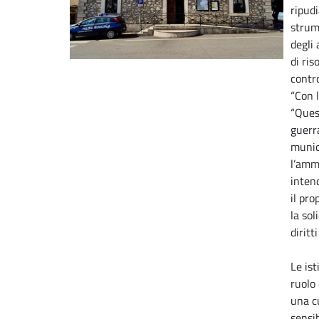
ripud
strume
degli
di ris
contro
“Con l
“Que
guerr
munic
l’amm
inten
il pro
la sol
diritt
Le ist
ruolo
una c
sensib