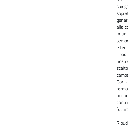
spiega
sopra
gener
alla c
In un
sempr
e ten
ribadi
nostr
scelto
campa
Gori 
ferma
anche
contr
futuro
Ripudi