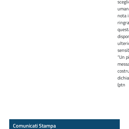
scegli
umana
nota 
ringr
questa
dispo
ulteri
sensib
“Un p
messag
costru
dichi
(ptn
Comunicati Stampa