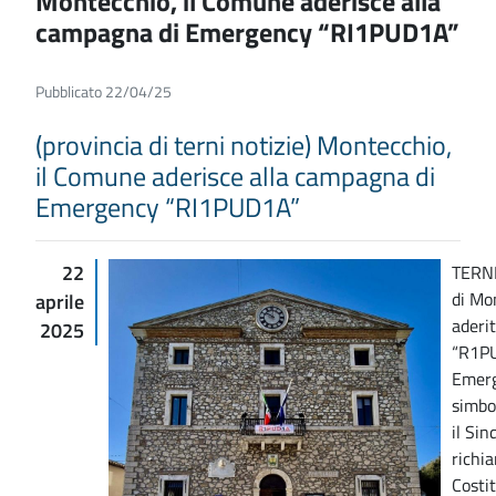
Montecchio, il Comune aderisce alla
campagna di Emergency “RI1PUD1A”
Pubblicato 22/04/25
(provincia di terni notizie) Montecchio,
il Comune aderisce alla campagna di
Emergency “RI1PUD1A”
22
TERNI
di Mo
aprile
aderi
2025
“R1PU
Emerg
simbo
il Sin
richia
Costit