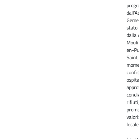
progr
dall’A
Gemel
stato 
dalla 
Mouli
en-Pui
Saint
momen
confr
ospit
appro
condiv
rifiuti
promoz
valori
locale