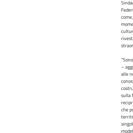
Sinda
Feder
come,
momen
cultur
rives
straor
“Sono
– agg
alle 
conos
costru
sulla 
recip
che p
territ
singo
modell