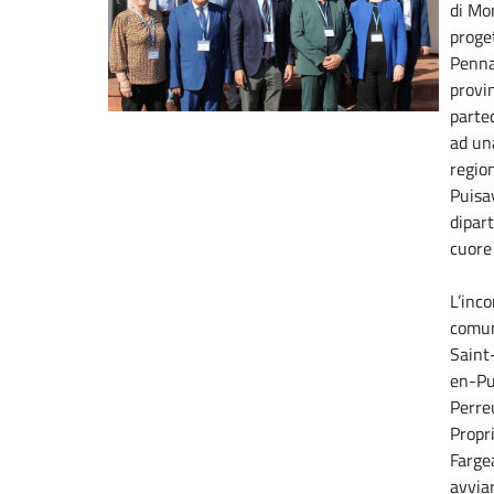
di Mon
proget
Penna 
provin
partec
ad una
regio
Puisa
dipar
cuore
L’inco
comun
Saint
en-Pu
Perre
Propr
Farge
avvia