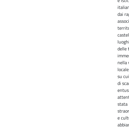
e isti
italia
dai r
associ
territ
castel
luoghi
delle
immer
nella 
local
su cui
di sc
entusi
attent
stata 
straor
e cult
abbiam