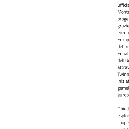
uffic
Montec
proget
grazi
europ
Europ
del p
Equal
dell’
attra
Twinn
inizia
gemell
europ
Obiett
esplo
coope