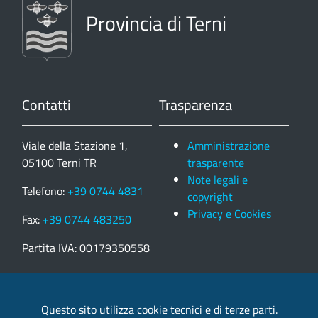
Provincia di Terni
Contatti
Trasparenza
Viale della Stazione 1,
Amministrazione
05100 Terni TR
trasparente
Note legali e
Telefono:
+39 0744 4831
copyright
Privacy e Cookies
Fax:
+39 0744 483250
Partita IVA: 00179350558
email:
provincia.terni@postacert.umbria.it
Questo sito utilizza cookie tecnici e di terze parti.