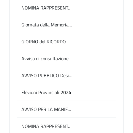
NOMINA RAPPRESENTANTI IN ENTI 2025
Giornata della Memoria 2026
GIORNO del RICORDO
Avviso di consultazione pubblica relativa all'aggiornamento del PIAO 2025-2027 sezione VALORE PUBBLICO, PERFORMANCE E ANTICORRUZIONE sottosezione “Rischi corruttivi e trasparenza”.
AVVISO PUBBLICO Designazione dei componenti delle Commissioni e Sottocommissioni Elettorali Circondariali di competenza della Provincia di Terni
Elezioni Provinciali 2024
AVVISO PER LA MANIFESTAZIONE DI INTERESSE ALLA NOMINA A PRESIDENTE DEL COLLEGIO DEI REVISORI DEI CONTI PER IL TRIENNIO 20 SETTEMBRE 2024 – 19 SETTEMBRE 2027
NOMINA RAPPRESENTANTI IN ENTI