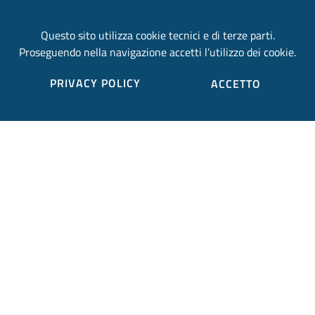
email:
provincia.terni@postacert.umbria.it
Questo sito utilizza cookie tecnici e di terze parti.
Proseguendo nella navigazione accetti l’utilizzo dei cookie.
Credits
PRIVACY POLICY
ACCETTO
Sito web realizzato in collaborazione con
Gruppo
Finmatica
Elenco completo credits