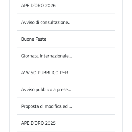
APE D’ORO 2026
Avviso di consultazione pubblica relativa all'aggiornamento del PIAO 2026-2028 - Sezione 2. VALORE PUBBLICO, PERFORMANCE E ANTICORRUZIONE - Sottosezione 2.3 “Rischi corruttivi e trasparenza”.
Buone Feste
Giornata Internazionale contro la violenza sulle donne
AVVISO PUBBLICO PER MANIFESTAZIONE DI INTERESSE PER L’INDIVIDUAZIONE DEL DATA PROTECTION OFFICER/RESPONSABILE PROTEZIONE DEI DATI PERSONALI (DPO/RPD) DELLA PROVINCIA DI TERNI PER IL TRIENNIO 2026/2028, AI SENSI DELL’ARTICOLO 50, COMMA 1, LETTERA B) DEL D.LGS N. 36/2023
Avviso pubblico a presentare progetti destinati a promuovere interventi nell’ambito delle Politiche Giovanili
Proposta di modifica ed integrazione al Codice di comportamento della Provincia di Terni
APE D’ORO 2025