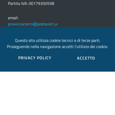
Partita IVA: 00179350558
email:
provincia.terni@postacert.umbria.it
Credits
Questo sito utilizza cookie tecnici e di terze parti.
Proseguendo nella navigazione accetti l’utilizzo dei cookie.
Sito web realizzato in collaborazione con
Gruppo
PRIVACY POLICY
ACCETTO
Finmatica
Elenco completo credits