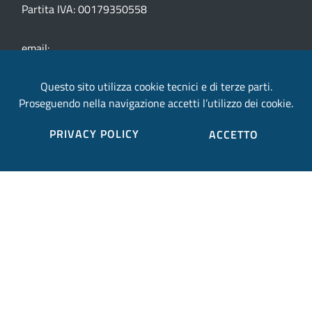
Partita IVA: 00179350558
email:
provincia.terni@postacert.umbria.it
Questo sito utilizza cookie tecnici e di terze parti.
Proseguendo nella navigazione accetti l’utilizzo dei cookie.
Credits
PRIVACY POLICY
ACCETTO
Sito web realizzato in collaborazione con
Gruppo
Finmatica
Elenco completo credits