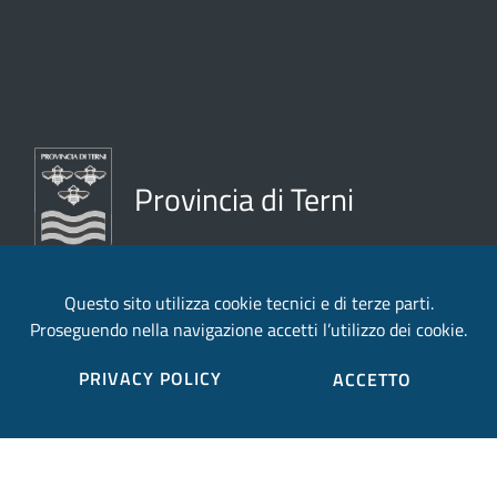
Provincia di Terni
Questo sito utilizza cookie tecnici e di terze parti.
Contatti
Trasparenza
Proseguendo nella navigazione accetti l’utilizzo dei cookie.
PRIVACY POLICY
ACCETTO
Viale della Stazione 1,
Amministrazione
05100 Terni TR
trasparente
Note legali e
Telefono:
+39 0744 4831
copyright