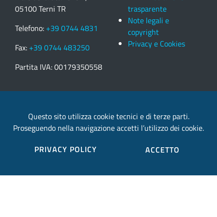
05100 Terni TR
trasparente
Note legali e
Telefono:
+39 0744 4831
copyright
Privacy e Cookies
Fax:
+39 0744 483250
Partita IVA: 00179350558
email:
provincia.terni@postacert.umbria.it
Questo sito utilizza cookie tecnici e di terze parti.
Proseguendo nella navigazione accetti l’utilizzo dei cookie.
Credits
PRIVACY POLICY
ACCETTO
Sito web realizzato in collaborazione con
Gruppo
Finmatica
Elenco completo credits