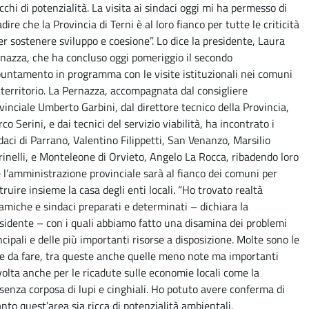
icchi di potenzialità. La visita ai sindaci oggi mi ha permesso di
adire che la Provincia di Terni è al loro fianco per tutte le criticità
er sostenere sviluppo e coesione”. Lo dice la presidente, Laura
nazza, che ha concluso oggi pomeriggio il secondo
untamento in programma con le visite istituzionali nei comuni
 territorio. La Pernazza, accompagnata dal consigliere
vinciale Umberto Garbini, dal direttore tecnico della Provincia,
co Serini, e dai tecnici del servizio viabilità, ha incontrato i
daci di Parrano, Valentino Filippetti, San Venanzo, Marsilio
inelli, e Monteleone di Orvieto, Angelo La Rocca, ribadendo loro
 l’amministrazione provinciale sarà al fianco dei comuni per
truire insieme la casa degli enti locali. “Ho trovato realtà
amiche e sindaci preparati e determinati – dichiara la
sidente – con i quali abbiamo fatto una disamina dei problemi
ncipali e delle più importanti risorse a disposizione. Molte sono le
e da fare, tra queste anche quelle meno note ma importanti
volta anche per le ricadute sulle economie locali come la
senza corposa di lupi e cinghiali. Ho potuto avere conferma di
nto quest’area sia ricca di potenzialità ambientali,