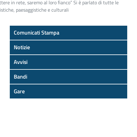
ere in rete, saremo al loro fianco” Si è parlato di tutte le
istiche, paesaggistiche e culturali
Comunicati Stampa
Notizie
Avvisi
Bandi
Gare