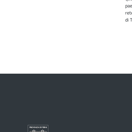
pae
ret
di 