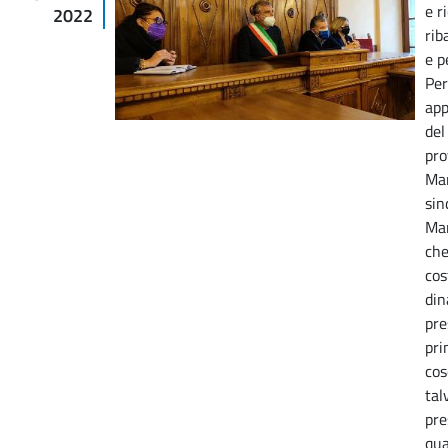
e r
2022
rib
e p
Per
app
del
pro
Mar
sin
Mar
che
cos
din
pre
pri
cos
tal
pre
qua