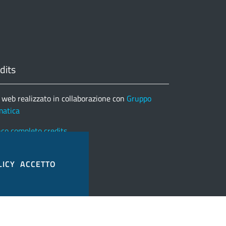
dits
 web realizzato in collaborazione con
Gruppo
matica
nco completo credits
LICY
ACCETTO