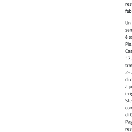
res
feb
Un 
sem
è s
Pia
Cas
17,
tra
2+2
di 
a p
irr
Sfe
con
di 
Pag
res