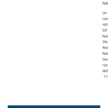
feb
Un 
con
ist
SR 
Nar
39+
Res
feb
lav
rac
del
11