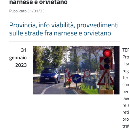
narnese e orvietano
Pubblicato 31/01/23
Provincia, info viabilità, provvedimenti
sulle strade fra narnese e orvietano
31
TER
Pro
gennaio
il 
2023
reg
Ter
com
per
lav
rel
ret
pro
tra