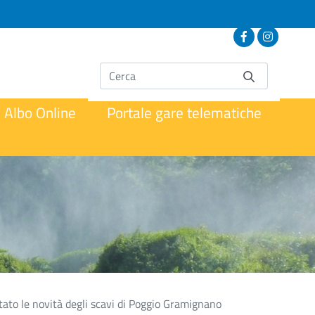
Albo Online
Portale gare telematiche
ato le novità degli scavi di Poggio Gramignano