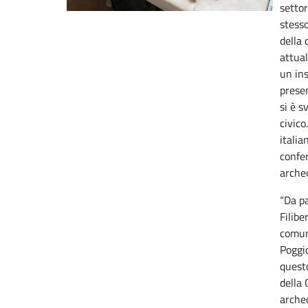
setto
stesso
della 
attual
un ins
presen
si è s
civico
italia
confer
archeo
“Da p
Filibe
comuna
Poggio
questo
della 
archeo