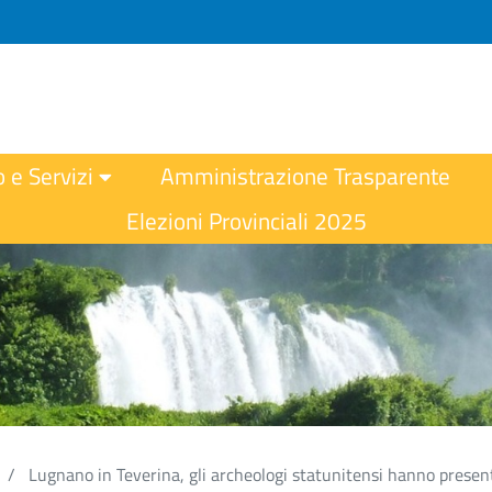
o e Servizi
Amministrazione Trasparente
Elezioni Provinciali 2025
Lugnano in Teverina, gli archeologi statunitensi hanno present