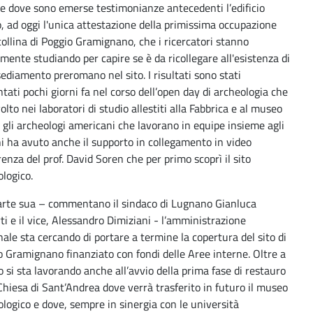
re dove sono emerse testimonianze antecedenti l’edificio
, ad oggi l'unica attestazione della primissima occupazione
collina di Poggio Gramignano, che i ricercatori stanno
mente studiando per capire se è da ricollegare all'esistenza di
ediamento preromano nel sito. I risultati sono stati
tati pochi giorni fa nel corso dell’open day di archeologia che
volto nei laboratori di studio allestiti alla Fabbrica e al museo
. gli archeologi americani che lavorano in equipe insieme agli
ni ha avuto anche il supporto in collegamento in video
enza del prof. David Soren che per primo scoprì il sito
logico.
arte sua – commentano il sindaco di Lugnano Gianluca
rti e il vice, Alessandro Dimiziani - l’amministrazione
le sta cercando di portare a termine la copertura del sito di
 Gramignano finanziato con fondi delle Aree interne. Oltre a
 si sta lavorando anche all’avvio della prima fase di restauro
Chiesa di Sant’Andrea dove verrà trasferito in futuro il museo
logico e dove, sempre in sinergia con le università