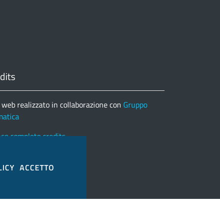
dits
 web realizzato in collaborazione con
Gruppo
matica
nco completo credits
LICY
ACCETTO