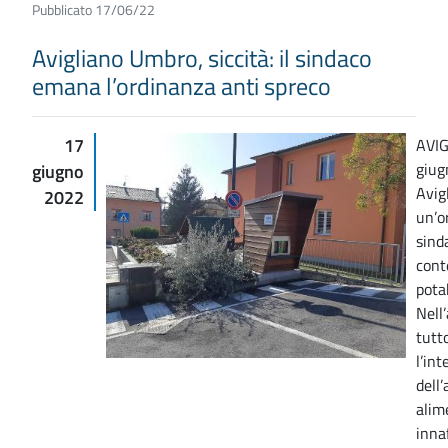
Pubblicato 17/06/22
Avigliano Umbro, siccità: il sindaco
emana l’ordinanza anti spreco
17
AVI
giug
giugno
Avig
2022
un’o
sind
cont
potab
Nell’
tutto
l’int
dell
alim
inna