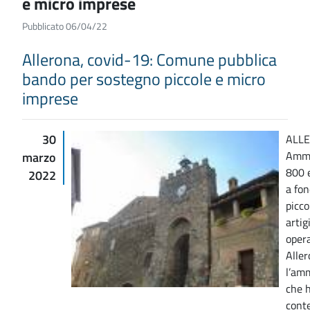
e micro imprese
Pubblicato 06/04/22
Allerona, covid-19: Comune pubblica
bando per sostegno piccole e micro
imprese
30
ALLE
Ammo
marzo
800 e
2022
a fon
picco
artig
opera
Aller
l’am
che 
cont