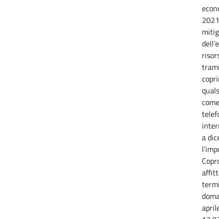
econ
2021 
mitig
dell’
risor
trami
copri
quals
come 
tele
inter
a di
l’imp
Copro
affit
term
doman
april