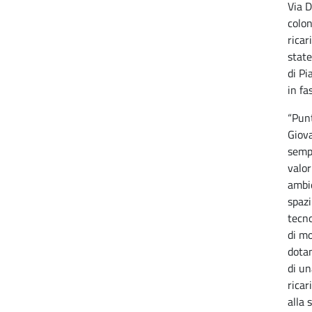
Via D
colon
ricar
state
di Pi
in fa
“Punt
Giov
sempr
valor
ambie
spazi
tecno
di mo
dotan
di un
ricar
alla