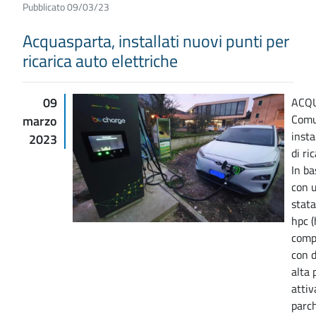
Pubblicato 09/03/23
Acquasparta, installati nuovi punti per
ricarica auto elettriche
09
ACQU
Comu
marzo
insta
2023
di ri
In ba
con u
stata
hpc (
comp
con d
alta 
attiv
parch