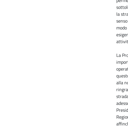
perme
sottol
la str
senso
modo t
esigen
attiv
La Pr
impor
operat
quest
alla n
ringraz
strad
adesso
Presi
Region
affin