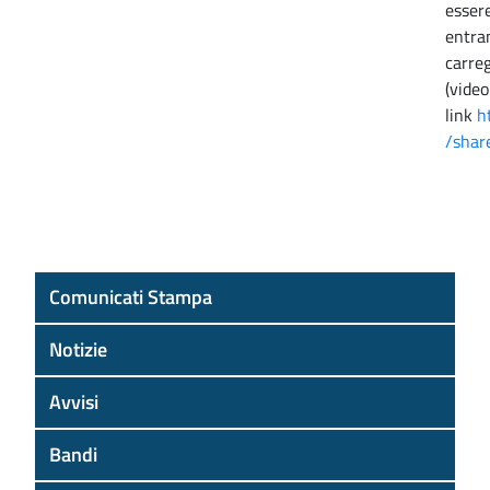
essere
entra
carre
(video
link
h
/shar
Comunicati Stampa
Notizie
Avvisi
Bandi