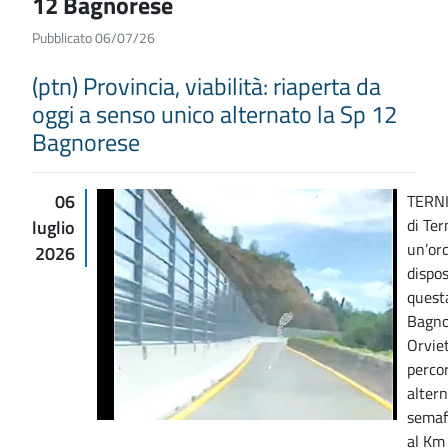
12 Bagnorese
Pubblicato 06/07/26
(ptn) Provincia, viabilità: riaperta da
oggi a senso unico alternato la Sp 12
Bagnorese
06
TERNI
di Te
luglio
un’or
2026
dispos
quest
Bagno
Orviet
percor
alter
semaf
al Km 