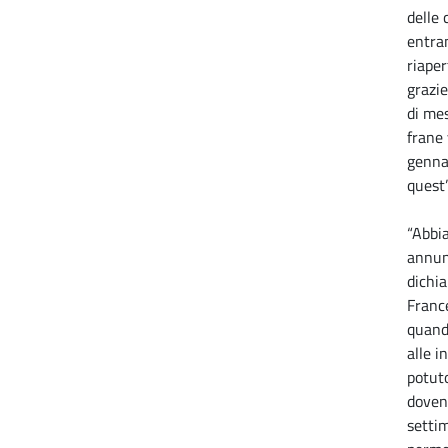
delle 
entram
riaper
grazie
di mes
frane 
gennai
quest
“Abbi
annun
dichia
Franc
quando
alle 
potuto
doven
setti