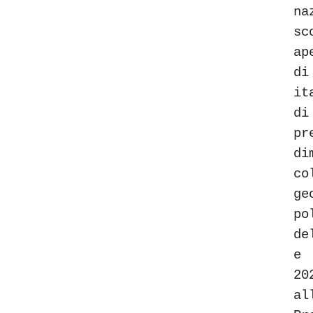
n
s
ap
di
it
d
pr
di
co
ge
po
de
e
20
a