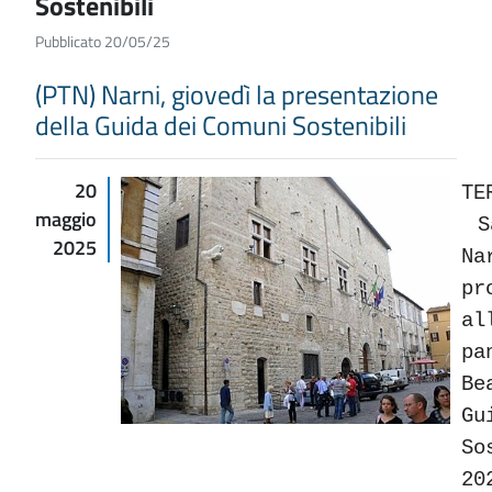
Sostenibili
Pubblicato 20/05/25
(PTN) Narni, giovedì la presentazione
della Guida dei Comuni Sostenibili
20
TE
maggio
Sa
2025
N
pr
al
p
B
Gu
So
2