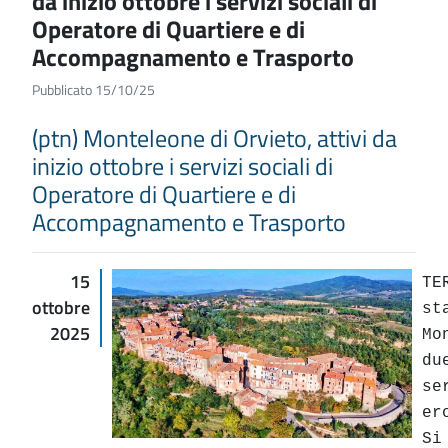
da inizio ottobre i servizi sociali di
Operatore di Quartiere e di
Accompagnamento e Trasporto
Pubblicato 15/10/25
(ptn) Monteleone di Orvieto, attivi da
inizio ottobre i servizi sociali di
Operatore di Quartiere e di
Accompagnamento e Trasporto
15
TE
ottobre
st
2025
Mo
d
se
er
S