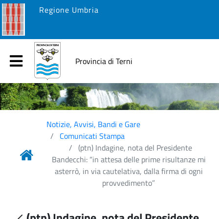
Regione Umbria
Provincia di Terni
Notizie, Avvisi, Bandi e Gare
Comunicati Stampa
(ptn) Indagine, nota del Presidente
Bandecchi: “in attesa delle prime risultanze mi
asterrò, in via cautelativa, dalla firma di ogni
provvedimento”
(ptn) Indagine, nota del Presidente