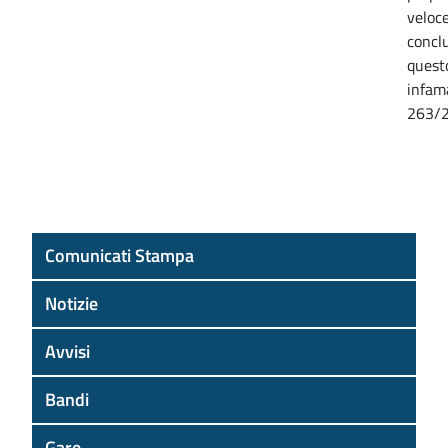
veloc
conclu
quest
infam
263/2
Comunicati Stampa
Notizie
Avvisi
Bandi
Gare