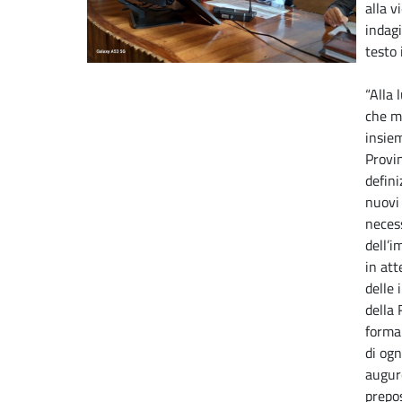
alla v
indagi
testo 
“Alla 
che m
insiem
Provin
defini
nuovi 
necess
dell’i
in att
delle 
della 
forma 
di og
augur
prepos