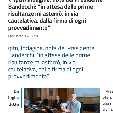
Bandecchi: “in attesa delle prime
risultanze mi asterrò, in via
cautelativa, dalla firma di ogni
provvedimento”
Pubblicato 06/07/26
(ptn) Indagine, nota del Presidente
Bandecchi: “in attesa delle prime
risultanze mi asterrò, in via
cautelativa, dalla firma di ogni
provvedimento”
06
Il Pre
Stefa
luglio
una n
2026
dichi